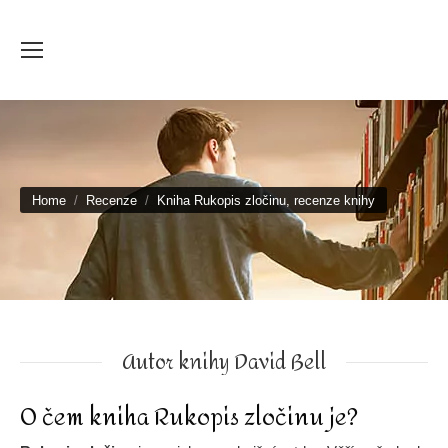
You are here:
Home
Recenze
Kniha Rukopis zločinu, recenze knihy
Autor knihy David Bell
O čem kniha Rukopis zločinu je?