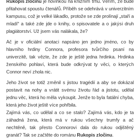
Rukopis zločinu
je novinkou na knižním trhu. Věřím, že bude
přitahovat spoustu čtenářů. Příběh se odehrává v univerzitním
kampusu, což je velké lákadlo, protože se zde prolínají „staří a
mladí“ a také zde jde o knihy, o spisovatele a o jakýsi druh
plagiátorství. Už jsem vás nalákala, že?
Ač je v oficiální anotaci napsáno jen jedno jméno, co by
hlavního hrdiny Connora, profesora tvůrčího psaní na
univerzitě, tak vězte, že zde je ještě jedna hrdinka. Hrdinka
ženského pohlaví, která bude odkrývat ty věci, o kterých
Connor neví zhola nic.
Jeho život se totiž změnil s jistou tragédií a aby se dokázal
postavit na nohy a vrátit svému životu řád a jistotu, udělal
jednu věc, která ho měla vykoupit. Jenže to byla fatální chyba,
která jeho život ještě více pohřbila.
Zajímá vás, co udělal a co se stalo? Zajímá vás, kdo je ta
záhadná žena, která má v rukou všechny trumfy a ač
nechtěně, tak přesto Connorovi dala do rukou odjištěný
granát? Tak se začtěte do románu
Rukopis zločinu
.