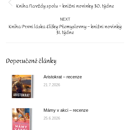
Kniha Navždy spolu – knižní novinky 30. týdne
Previous
post:
NEXT
Kniha První láska Elišky Přemyslovny – knižní novinky
Next
31. týdne
post:
Doporučené články
Aristokrat – recenze
21.7.2026
Mámy v akci – recenze
25.6.2026