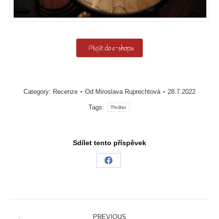
Přejít do e-shopu
Category:
Recenze
Od
Miroslava Ruprechtová
28.7.2022
Tags:
Thriller
Sdílet tento příspěvek
Share
on
Facebook
Post
navigation
PREVIOUS