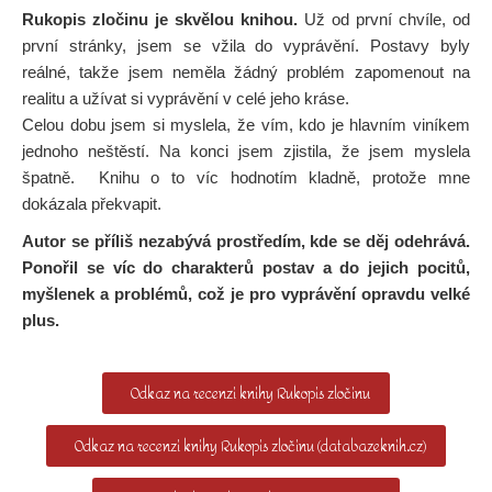
Rukopis zločinu
je skvělou knihou.
Už od první chvíle, od
první stránky, jsem se vžila do vyprávění. Postavy byly
reálné, takže jsem neměla žádný problém zapomenout na
realitu a užívat si vyprávění v celé jeho kráse.
Celou dobu jsem si myslela, že vím, kdo je hlavním viníkem
jednoho neštěstí. Na konci jsem zjistila, že jsem myslela
špatně. Knihu o to víc hodnotím kladně, protože mne
dokázala překvapit.
Autor se příliš nezabývá prostředím, kde se děj odehrává.
Ponořil se víc do charakterů postav a do jejich pocitů,
myšlenek a problémů, což je pro vyprávění opravdu velké
plus.
Odkaz na recenzi knihy Rukopis zločinu
Odkaz na recenzi knihy Rukopis zločinu (databazeknih.cz)