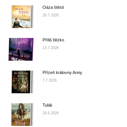
Oáza štěstí
20.7.2026
Příliš blízko
13.7.2026
Přízeň královny Anny
7.7.2026
Tulák
26.6.2026