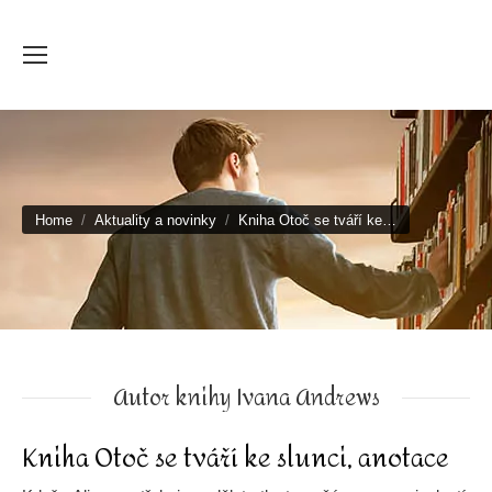
You are here:
Home
Aktuality a novinky
Kniha Otoč se tváří ke…
Autor knihy Ivana Andrews
Kniha Otoč se tváří ke slunci, anotace