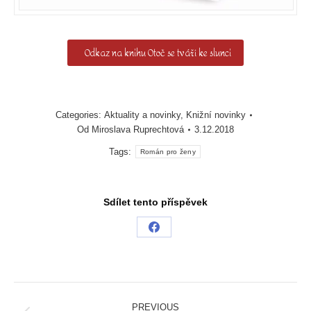
Odkaz na knihu Otoč se tváří ke slunci
Categories:
Aktuality a novinky
,
Knižní novinky
Od
Miroslava Ruprechtová
3.12.2018
Tags:
Román pro ženy
Sdílet tento příspěvek
Share
on
Facebook
Post
navigation
PREVIOUS