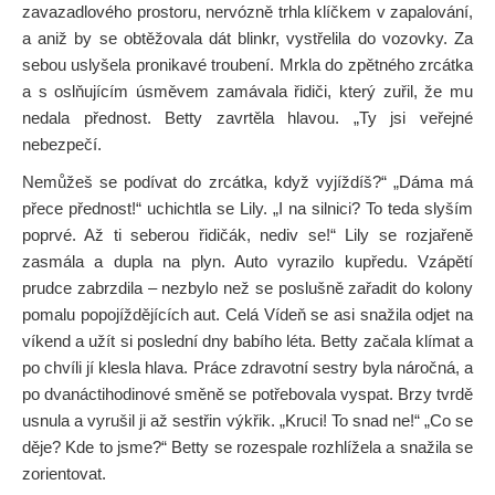
zavazadlového prostoru, nervózně trhla klíčkem v zapalování,
a aniž by se obtěžovala dát blinkr, vystřelila do vozovky. Za
sebou uslyšela pronikavé troubení. Mrkla do zpětného zrcátka
a s oslňujícím úsměvem zamávala řidiči, který zuřil, že mu
nedala přednost. Betty zavrtěla hlavou. „Ty jsi veřejné
nebezpečí.
Nemůžeš se podívat do zrcátka, když vyjíždíš?“ „Dáma má
přece přednost!“ uchichtla se Lily. „I na silnici? To teda slyším
poprvé. Až ti seberou řidičák, nediv se!“ Lily se rozjařeně
zasmála a dupla na plyn. Auto vyrazilo kupředu. Vzápětí
prudce zabrzdila – nezbylo než se poslušně zařadit do kolony
pomalu popojíždějících aut. Celá Vídeň se asi snažila odjet na
víkend a užít si poslední dny babího léta. Betty začala klímat a
po chvíli jí klesla hlava. Práce zdravotní sestry byla náročná, a
po dvanáctihodinové směně se potřebovala vyspat. Brzy tvrdě
usnula a vyrušil ji až sestřin výkřik. „Kruci! To snad ne!“ „Co se
děje? Kde to jsme?“ Betty se rozespale rozhlížela a snažila se
zorientovat.