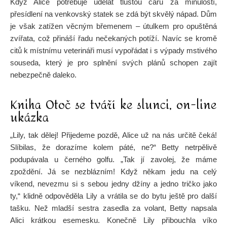
Když Alice potřebuje udělat tlustou čáru za minulostí,
přesídlení na venkovský statek se zdá být skvělý nápad. Dům
je však zatížen věcným břemenem – útulkem pro opuštěná
zvířata, což přináší řadu nečekaných potíží. Navíc se kromě
citů k místnímu veterináři musí vypořádat i s výpady mstivého
souseda, který je pro splnění svých plánů schopen zajít
nebezpečně daleko.
Kniha Otoč se tváří ke slunci, on-line
ukázka
„Lily, tak dělej! Přijedeme pozdě, Alice už na nás určitě čeká!
Slíbilas, že dorazíme kolem páté, ne?“ Betty netrpělivě
podupávala u černého golfu. „Tak jí zavolej, že máme
zpoždění. Já se nezblázním! Když někam jedu na celý
víkend, nevezmu si s sebou jedny džíny a jedno tričko jako
ty,“ klidně odpověděla Lily a vrátila se do bytu ještě pro další
tašku. Než mladší sestra zasedla za volant, Betty napsala
Alici krátkou esemesku. Konečně Lily přibouchla víko