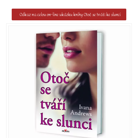
Odkaz na celou on-line ukázku knihy Otoč se tváří ke slunci