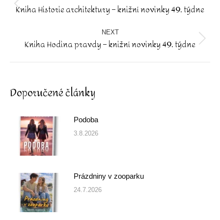
Kniha Historie architektury – knižní novinky 49. týdne
Previous
post:
NEXT
Kniha Hodina pravdy – knižní novinky 49. týdne
Next
post:
Doporučené články
Podoba
3.8.2026
Prázdniny v zooparku
24.7.2026