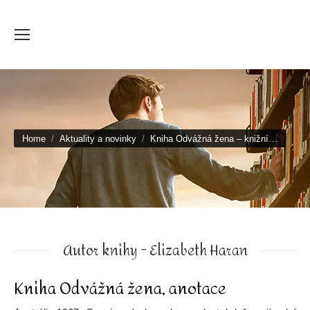
You are here:
Home
Aktuality a novinky
Kniha Odvážná žena – knižní…
Autor knihy - Elizabeth Haran
Kniha Odvážná žena, anotace