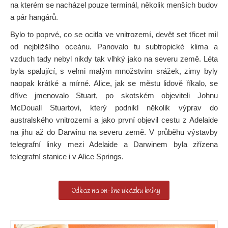
na kterém se nacházel pouze terminál, několik menších budov
a pár hangárů.
Bylo to poprvé, co se ocitla ve vnitrozemí, devět set třicet mil
od nejbližšího oceánu. Panovalo tu subtropické klima a
vzduch tady nebyl nikdy tak vlhký jako na severu země. Léta
byla spalující, s velmi malým množstvím srážek, zimy byly
naopak krátké a mírné. Alice, jak se městu lidově říkalo, se
dříve jmenovalo Stuart, po skotském objeviteli Johnu
McDouall Stuartovi, který podnikl několik výprav do
australského vnitrozemí a jako první objevil cestu z Adelaide
na jihu až do Darwinu na severu země. V průběhu výstavby
telegrafní linky mezi Adelaide a Darwinem byla zřízena
telegrafní stanice i v Alice Springs.
Odkaz na on-line ukázku knihy