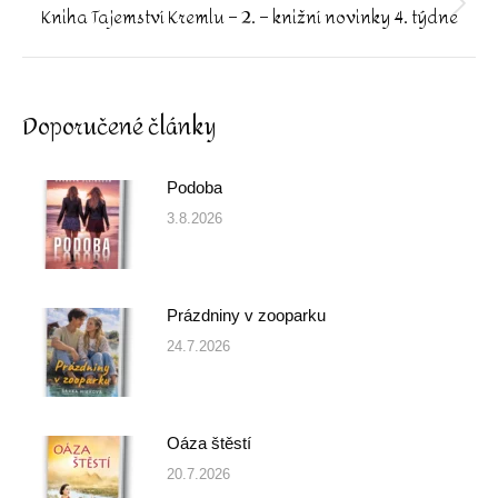
Kniha Tajemství Kremlu – 2. – knižní novinky 4. týdne
Next
post:
Doporučené články
Podoba
3.8.2026
Prázdniny v zooparku
24.7.2026
Oáza štěstí
20.7.2026