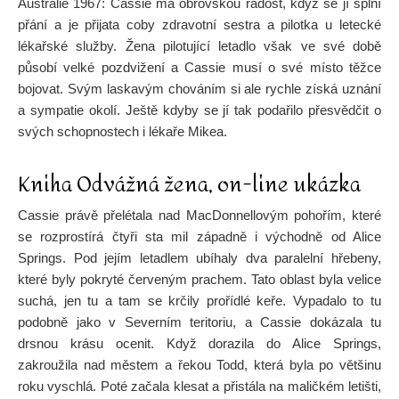
Austrálie 1967: Cassie má obrovskou radost, když se jí splní
přání a je přijata coby zdravotní sestra a pilotka u letecké
lékařské služby. Žena pilotující letadlo však ve své době
působí velké pozdvižení a Cassie musí o své místo těžce
bojovat. Svým laskavým chováním si ale rychle získá uznání
a sympatie okolí. Ještě kdyby se jí tak podařilo přesvědčit o
svých schopnostech i lékaře Mikea.
Kniha Odvážná žena, on-line ukázka
Cassie právě přelétala nad MacDonnellovým pohořím, které
se rozprostírá čtyři sta mil západně i východně od Alice
Springs. Pod jejím letadlem ubíhaly dva paralelní hřebeny,
které byly pokryté červeným prachem. Tato oblast byla velice
suchá, jen tu a tam se krčily prořídlé keře. Vypadalo to tu
podobně jako v Severním teritoriu, a Cassie dokázala tu
drsnou krásu ocenit. Když dorazila do Alice Springs,
zakroužila nad městem a řekou Todd, která byla po většinu
roku vyschlá. Poté začala klesat a přistála na maličkém letišti,