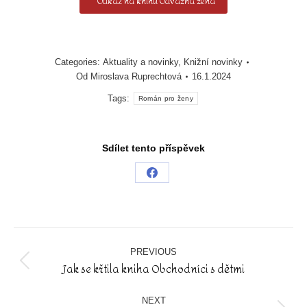
Odkaz na knihu Odvážná žena
Categories:
Aktuality a novinky
,
Knižní novinky
Od
Miroslava Ruprechtová
16.1.2024
Tags:
Román pro ženy
Sdílet tento příspěvek
Share
on
Facebook
Post
navigation
PREVIOUS
Jak se křtila kniha Obchodníci s dětmi
Previous
post:
NEXT