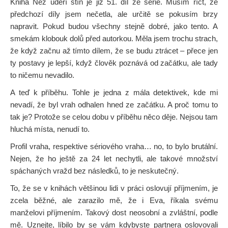
Kniha Než udeří stín je již 51. díl ze série. Musím říct, že
předchozí díly jsem nečetla, ale určitě se pokusím brzy
napravit. Pokud budou všechny stejně dobré, jako tento. A
smekám klobouk dolů před autorkou. Měla jsem trochu strach,
že když začnu až tímto dílem, že se budu ztrácet – přece jen
ty postavy je lepší, když člověk poznává od začátku, ale tady
to ničemu nevadilo.
A teď k příběhu. Tohle je jedna z mála detektivek, kde mi
nevadí, že byl vrah odhalen hned ze začátku. A proč tomu to
tak je? Protože se celou dobu v příběhu něco děje. Nejsou tam
hluchá místa, nenudí to.
Profil vraha, respektive sériového vraha… no, to bylo brutální.
Nejen, že ho ještě za 24 let nechytli, ale takové množství
spáchaných vražd bez následků, to je neskutečný.
To, že se v knihách většinou lidi v práci oslovují příjmením, je
zcela běžné, ale zarazilo mě, že i Eva, říkala svému
manželovi příjmením. Takový dost neosobní a zvláštní, podle
mě. Uznejte, líbilo by se vám kdybyste partnera oslovovali