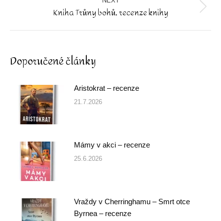
NEXT
Kniha Trůny bohů, recenze knihy
Next
post:
Doporučené články
Aristokrat – recenze
21.7.2026
Mámy v akci – recenze
25.6.2026
Vraždy v Cherringhamu – Smrt otce
Byrnea – recenze