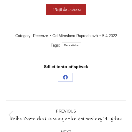
Přejít do e-shopu
Category:
Recenze
Od
Miroslava Ruprechtová
5.4.2022
Tags:
Detektivka
Sdílet tento příspěvek
Share
on
Facebook
Post
navigation
PREVIOUS
Kniha Zvěrolékař zasahuje – knižní novinky 14. týdne
Previous
post: