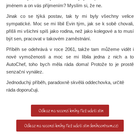
jménem a on vás příjmením? Myslím si, že ne.
Jinak co se týká postav, tak ty mi byly všechny velice
sympatické. Moc se mi líbil Evin tým, jak se k sobě chovali,
přišli mi všichni spíš jako rodina, než jako kolegové a to musí
být sen, pracovat v takovém zaměstnání.
Příběh se odehrává v roce 2061, takže tam můžeme vidět i
nové vymoženosti a moc se mi líbila jedna z nich a to
AutoChef, toho bych měla ráda doma! Protože to je prostě
senzační vynález.
Jednoduchý příběh, paradoxně skvělá oddechovka, určitě
ráda doporučuji.
Odkaz na recenzi knihy Než udeří stín
Odkaz na recenzi knihy Než udeří stín (knihcentrum.cz)