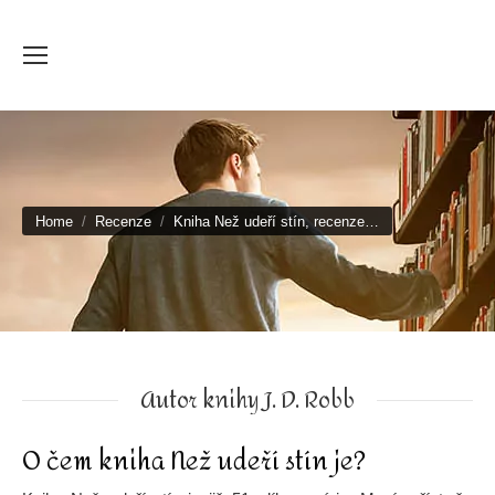
You are here:
Home
Recenze
Kniha Než udeří stín, recenze…
Autor knihy J. D. Robb
O čem kniha Než udeří stín je?