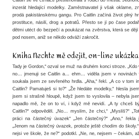
inzerát hledající modelky. Zaměstnavatel ji však oklame, zn
prodá pakistánskému gangu. Pro Caitlin začíná život plný h
prostituce, násilí, drog a potratů. Přesto se jí po čase poda
dětmi utéct do bezpečí a poukázat na zvěrstva, která se děj
pod nosem, aniž se někdo odváží zakročit.
Kniha Nechte mě odejít, on-line ukázka
Tady je Gordon,“ ozval se muž na druhém konci stroze. „Kdo 
no… jmenuji se Caitlin a… ehm… viděla jsem v novinách v
soukala jsem ze sevřeného hrdla. „Aha,“ řekl. „A co v tom in
Caitlin? Pamatuješ si to?“ „Že hledáte modelky,“ hlesla jse
jsem si strašně hloupě, když jsem to vyslovila – nebyla js
napadlo mě, že on to ví, i když mě nevidí. „A ty chceš b
Caitlin?“ odpověděl. „No… myslím, že chci,“ „Myslíš?“ „T
práci na částečný úvazek“ „Jen částečný?“ „Ano,“ řekla 
„Jenom na částečný úvazek, protože ještě chodím do školy.“ 
nejsi ve škole, že ne?“ podotkl. „Ne, ne, nejsem – čekám, a