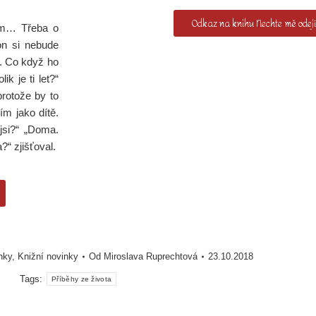
Odkaz na knihu Nechte mě odejí
tom… Třeba o
on si nebude
l. Co když ho
k je ti let?“
protože by to
ím jako dítě.
 jsi?“ „Doma.
“ zjišťoval.
nky
,
Knižní novinky
Od
Miroslava Ruprechtová
23.10.2018
Tags:
Příběhy ze života