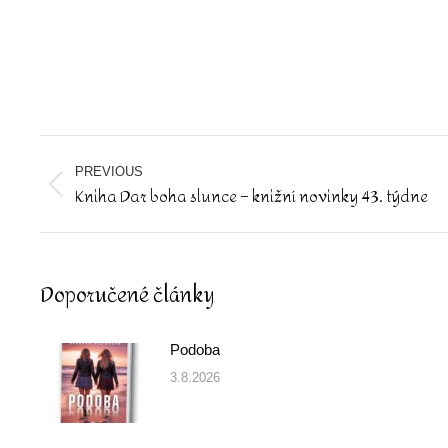
Post
navigation
PREVIOUS
Kniha Dar boha slunce – knižní novinky 43. týdne
Previous
post:
Doporučené články
Podoba
3.8.2026