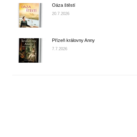
Oáza štěstí
20.7.2026
Přízeň královny Anny
7.7.2026