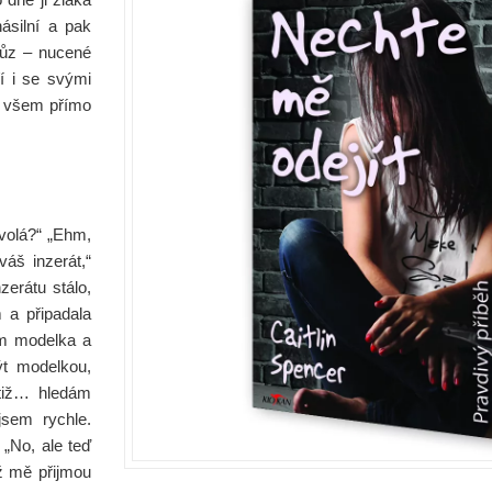
ásilní a pak
růz – nucené
ří i se svými
í všem přímo
volá?“ „Ehm,
áš inzerát,“
zerátu stálo,
m a připadala
em modelka a
ýt modelkou,
otiž… hledám
jsem rychle.
„No, ale teď
ž mě přijmou