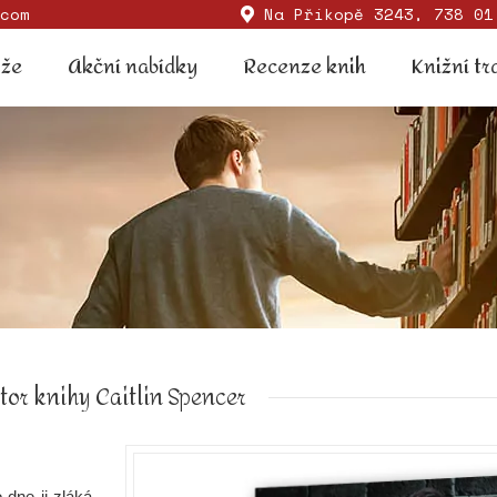
com
Na Příkopě 3243, 738 01
Soutěže
Akční nabídky
Recenze knih
Knižní
ěže
Akční nabídky
Recenze knih
Knižní tr
tor knihy Caitlin Spencer
 dne ji zláká