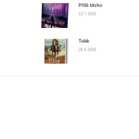
Příliš blízko
13.7.2026
Tulák
26.6.2026