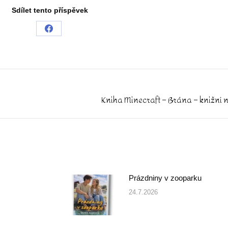
Sdílet tento příspěvek
Share
on
Facebook
Kniha Minecraft – Brána – knižní 
Next
post:
Prázdniny v zooparku
24.7.2026