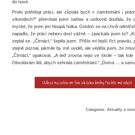
do nové.
Proto potřebuji práci, ale zůstala bych v zaměstnání i po
víkendech?“ přemítala jsem nahlas a usilovně doufala, že 
myslet, že jsem jen hloupá holka. Gordon se na chvíli odmlče
napadlo, že práci neberu dost vážně – zpackala jsem to? „Koli
zeptal se. „Čtrnáct,“ šeptla jsem. Přišlo mi lepší říct pravdu, 
stejně poznal, jakmile by mě uviděl, ale věděla jsem, že mluv
„Čtrnáct,“ opakoval. „A teď zrovna nejsi ve škole – tak kde
Obvolávám lidi, abych sehnala zaměstnání.“ „Doma … a sama?
Odkaz na celou on-line ukázku knihy Nechte mě odejít
Categories:
Aktuality a novi