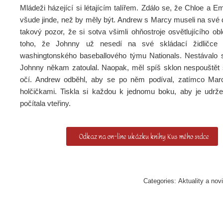
Mládeži házející si létajícím talířem. Zdálo se, že Chloe a Emi
všude jinde, než by měly být. Andrew s Marcy museli na své 
takový pozor, že si sotva všimli ohňostroje osvětlujícího o
toho, že Johnny už nesedí na své skládací židličc
washingtonského baseballového týmu Nationals. Nestávalo 
Johnny někam zatoulal. Naopak, měl spíš sklon nespouštět 
očí. Andrew odběhl, aby se po něm podíval, zatímco Mar
holčičkami. Tiskla si každou k jednomu boku, aby je udržel
počítala vteřiny.
Odkaz na on-line ukázku knihy Kus mého srdce
Categories:
Aktuality a nov