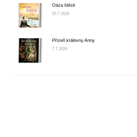
Oáza štěstí
20.7.2026
Přízeň královny Anny
7.7.2026