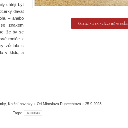
ly chtějí být
dcerky dávat
blohu – anebo
Odkaz na knihu Kus mého srdc
e se znakem
se, že by se
své rodiče z
cy zůstala s
a v klidu, a
inky
,
Knižní novinky
Od
Miroslava Ruprechtová
25.9.2023
Tags:
Detektivka