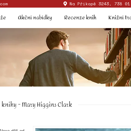
com
Na Příkopě 3243, 738 01
Soutěže
Akční nabídky
Recenze knih
Knižní
ěže
Akční nabídky
Recenze knih
Knižní tr
 knihy - Mary Higgins Clark
lexe dělí od