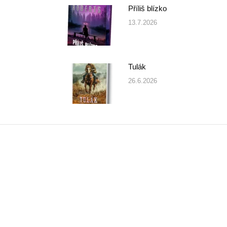
Příliš blízko
13.7.2026
Tulák
26.6.2026