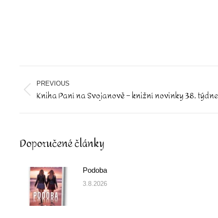
Post
navigation
PREVIOUS
Kniha Paní na Svojanově – knižní novinky 38. týdne
Previous
post:
Doporučené články
Podoba
3.8.2026