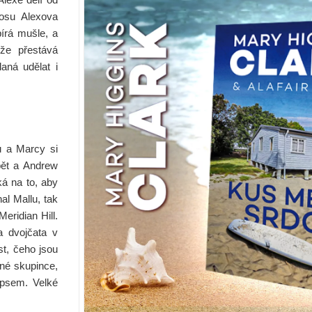
nosu Alexova
írá mušle, a
 že přestává
aná udělat i
u a Marcy si
pět a Andrew
ká na to, aby
al Mallu, tak
eridian Hill.
a dvojčata v
st, čeho jsou
iné skupince,
 psem. Velké