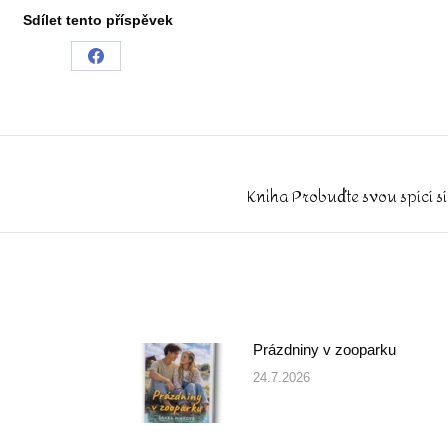
Sdílet tento příspěvek
Share
on
Facebook
Kniha Probuďte svou spící sí
Next
post:
Prázdniny v zooparku
24.7.2026