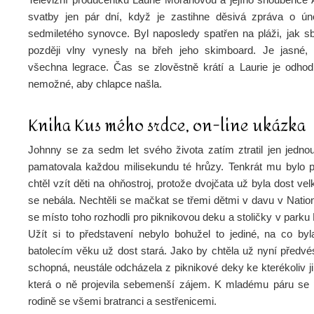
svatby jen pár dní, když je zastihne děsivá zpráva o ú
sedmiletého synovce. Byl naposledy spatřen na pláži, jak sb
později vlny vynesly na břeh jeho skimboard. Je jasné,
všechna legrace. Čas se zlověstně krátí a Laurie je odhodl
nemožné, aby chlapce našla.
Kniha Kus mého srdce, on-line ukázka
Johnny se za sedm let svého života zatím ztratil jen jedno
pamatovala každou milisekundu té hrůzy. Tenkrát mu bylo 
chtěl vzít děti na ohňostroj, protože dvojčata už byla dost vel
se nebála. Nechtěli se mačkat se třemi dětmi v davu v Nation
se místo toho rozhodli pro piknikovou deku a stoličky v parku M
Užít si to představení nebylo bohužel to jediné, na co byl
batolecím věku už dost stará. Jako by chtěla už nyní předvé
schopná, neustále odcházela z piknikové deky ke kterékoliv j
která o ně projevila sebemenší zájem. K mladému páru se
rodině se všemi bratranci a sestřenicemi.