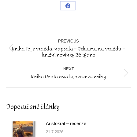
Share
on
Facebook
Post
navigation
PREVIOUS
Kniha To je vražda, napsala – Reklama na vraždu –
Previous
knižní novinky 26 týdne
post:
NEXT
Kniha Pouta osudu, recenze knihy
Next
post:
Doporučené články
Aristokrat – recenze
21.7.2026