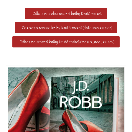
Odkaz na celou recenzi knihy Krutá rozkoš
Odkaz na recenzi knihy Krutá rozkoš (databazeknih.cz)
Odkaz na recenzi knihy Krutá rozkoš (mama_nad_knihou)