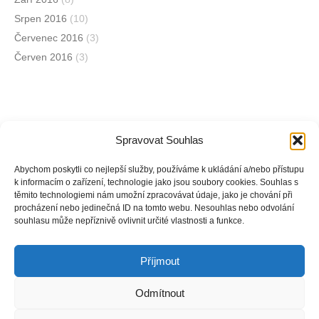
Srpen 2016
(10)
Červenec 2016
(3)
Červen 2016
(3)
Spravovat Souhlas
Jsme na sociálních sítích
Abychom poskytli co nejlepší služby, používáme k ukládání a/nebo přístupu
k informacím o zařízení, technologie jako jsou soubory cookies. Souhlas s
těmito technologiemi nám umožní zpracovávat údaje, jako je chování při
Facebook
procházení nebo jedinečná ID na tomto webu. Nesouhlas nebo odvolání
souhlasu může nepříznivě ovlivnit určité vlastnosti a funkce.
Instagram
Příjmout
Odmítnout
Copyright © Weiron Dynamics, s.r.o. |
Tvorba webových stránek
a