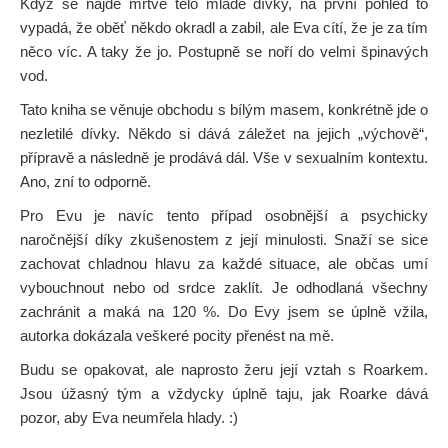
Když se najde mrtvé tělo mladé dívky, na první pohled to
vypadá, že oběť někdo okradl a zabil, ale Eva cítí, že je za tím
něco víc. A taky že jo. Postupně se noří do velmi špinavých
vod.
Tato kniha se věnuje obchodu s bílým masem, konkrétně jde o
nezletilé dívky. Někdo si dává záležet na jejich „výchově“,
přípravě a následně je prodává dál. Vše v sexualním kontextu.
Ano, zní to odporně.
Pro Evu je navíc tento případ osobnější a psychicky
naročnější díky zkušenostem z její minulosti. Snaží se sice
zachovat chladnou hlavu za každé situace, ale občas umí
vybouchnout nebo od srdce zaklít. Je odhodlaná všechny
zachránit a maká na 120 %. Do Evy jsem se úplně vžila,
autorka dokázala veškeré pocity přenést na mě.
Budu se opakovat, ale naprosto žeru její vztah s Roarkem.
Jsou úžasný tým a vždycky úplně taju, jak Roarke dává
pozor, aby Eva neumřela hlady. :)