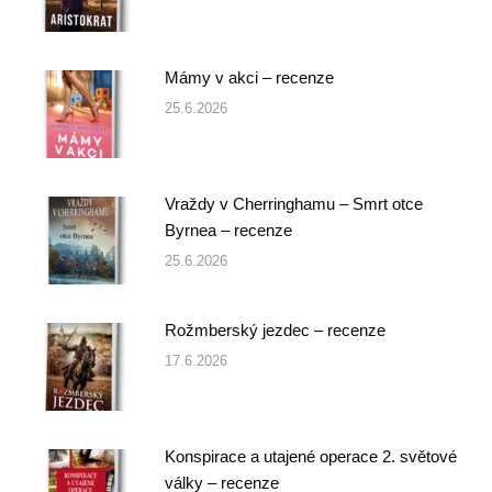
Mámy v akci – recenze
25.6.2026
Vraždy v Cherringhamu – Smrt otce
Byrnea – recenze
25.6.2026
Rožmberský jezdec – recenze
17.6.2026
Konspirace a utajené operace 2. světové
války – recenze