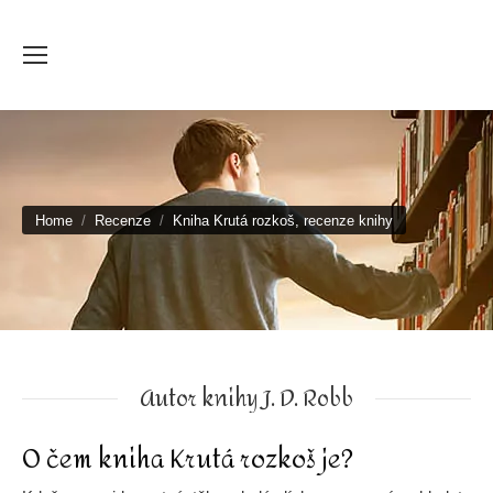
You are here:
Home
Recenze
Kniha Krutá rozkoš, recenze knihy
Autor knihy J. D. Robb
O čem kniha Krutá rozkoš je?