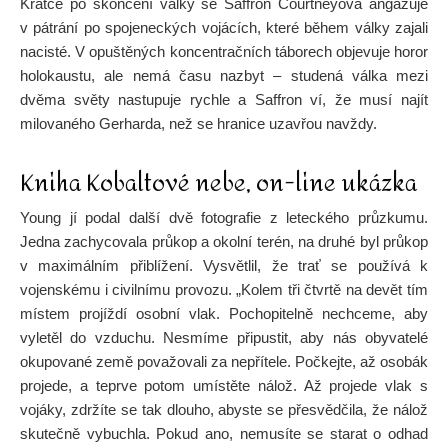
Krátce po skončení války se Saffron Courtneyová angažuje
v pátrání po spojeneckých vojácích, které během války zajali
nacisté. V opuštěných koncentračních táborech objevuje horor
holokaustu, ale nemá času nazbyt – studená válka mezi
dvěma světy nastupuje rychle a Saffron ví, že musí najít
milovaného Gerharda, než se hranice uzavřou navždy.
Kniha Kobaltové nebe, on-line ukázka
Young jí podal další dvě fotografie z leteckého průzkumu.
Jedna zachycovala průkop a okolní terén, na druhé byl průkop
v maximálním přiblížení. Vysvětlil, že trať se používá k
vojenskému i civilnímu provozu. „Kolem tři čtvrtě na devět tím
místem projíždí osobní vlak. Pochopitelně nechceme, aby
vyletěl do vzduchu. Nesmíme připustit, aby nás obyvatelé
okupované země považovali za nepřítele. Počkejte, až osobák
projede, a teprve potom umístěte nálož. Až projede vlak s
vojáky, zdržíte se tak dlouho, abyste se přesvědčila, že nálož
skutečně vybuchla. Pokud ano, nemusíte se starat o odhad