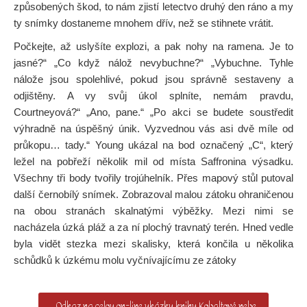
způsobených škod, to nám zjistí letectvo druhý den ráno a my
ty snímky dostaneme mnohem dřív, než se stihnete vrátit.
Počkejte, až uslyšíte explozi, a pak nohy na ramena. Je to
jasné?“ „Co když nálož nevybuchne?“ „Vybuchne. Tyhle
nálože jsou spolehlivé, pokud jsou správně sestaveny a
odjištěny. A vy svůj úkol splníte, nemám pravdu,
Courtneyová?“ „Ano, pane.“ „Po akci se budete soustředit
výhradně na úspěšný únik. Vyzvednou vás asi dvě míle od
průkopu… tady.“ Young ukázal na bod označený „C“, který
ležel na pobřeží několik mil od místa Saffronina výsadku.
Všechny tři body tvořily trojúhelník. Přes mapový stůl putoval
další černobílý snímek. Zobrazoval malou zátoku ohraničenou
na obou stranách skalnatými výběžky. Mezi nimi se
nacházela úzká pláž a za ní plochý travnatý terén. Hned vedle
byla vidět stezka mezi skalisky, která končila u několika
schůdků k úzkému molu vyčnívajícímu ze zátoky
Odkaz na celou on-line ukázku knihy Kobaltové nebe