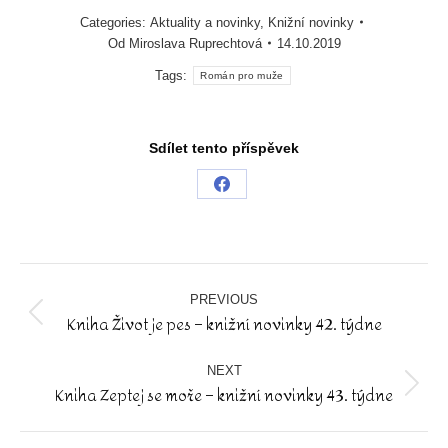
Categories:
Aktuality a novinky
,
Knižní novinky
Od
Miroslava Ruprechtová
14.10.2019
Tags:
Román pro muže
Sdílet tento příspěvek
Share
on
Facebook
Post
navigation
PREVIOUS
Kniha Život je pes – knižní novinky 42. týdne
Previous
post:
NEXT
Kniha Zeptej se moře – knižní novinky 43. týdne
Next
post: