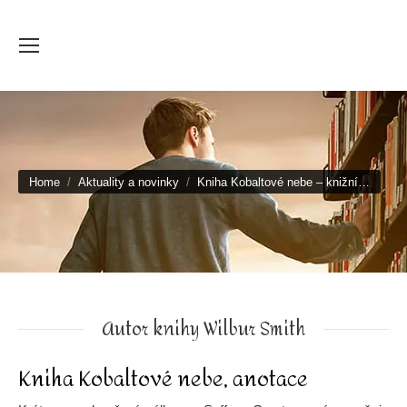
You are here:
Home
Aktuality a novinky
Kniha Kobaltové nebe – knižní…
Autor knihy Wilbur Smith
Kniha Kobaltové nebe, anotace