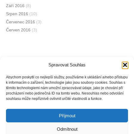
Září 2016
(8)
Srpen 2016
(10)
Červenec 2016
(3)
Červen 2016
(3)
Spravovat Souhlas
Jsme na sociálních sítích
Abychom poskytli co nejlepší služby, používáme k ukládání a/nebo přístupu
k informacím o zařízení, technologie jako jsou soubory cookies. Souhlas s
těmito technologiemi nám umožní zpracovávat údaje, jako je chování při
Facebook
procházení nebo jedinečná ID na tomto webu. Nesouhlas nebo odvolání
souhlasu může nepříznivě ovlivnit určité vlastnosti a funkce.
Instagram
Příjmout
Odmítnout