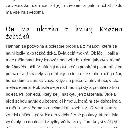
za žebračku, dál musí žít jejím životem a přitom odhalit, kdo
má vše na svědomí.
On-line ukázka z knihy Kněžna
žebráků
Hannah se pozvolna a bolestně probírala z mrákot, které se
na ni lepily jako těžká deka. Byla celá mokrá. Obličej ji pálil a
ruce měla navzdory ledové vodě všude kolem jakoby strčené
do žhavého uhlí. V uších jí dosud znělo praskání plamenů. Jen
pomalu se jí vracely vzpomínky na to, co se stalo: kouř, požár,
hořící dům a sprška vody. Když se pokusila otevřít oči, víčka
měla slepená. Pokusila se je rozhrnout prsty a pocítila ostrou
bolest. Při pohledu, který se jí naskytl, jen zasténala. Viděla
před sebou narudlou bobtnající hmotu, která místy dohasínala
a měnila se v černou zuhelnatělou plochu, z níž se tu a tam
zvedal obláček páry. Kolem viděla černé postavy, které stále
vylévaly na doutnající zbytky vědra vody. Tam kdysi stál její