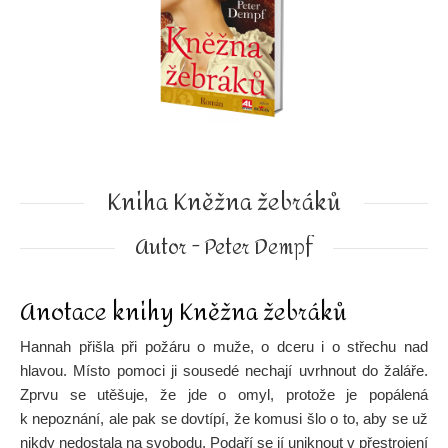
Kniha Kněžna žebráků
Autor - Peter Dempf
Anotace knihy Kněžna žebráků
Hannah přišla při požáru o muže, o dceru i o střechu nad
hlavou. Místo pomoci ji sousedé nechají uvrhnout do žaláře.
Zprvu se utěšuje, že jde o omyl, protože je popálená
k nepoznání, ale pak se dovtípí, že komusi šlo o to, aby se už
nikdy nedostala na svobodu. Podaří se jí uniknout v přestrojení