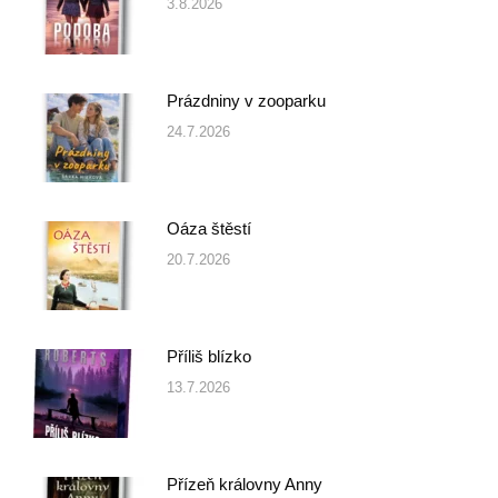
3.8.2026
Prázdniny v zooparku
24.7.2026
Oáza štěstí
20.7.2026
Příliš blízko
13.7.2026
Přízeň královny Anny