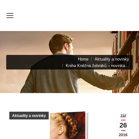
You are here:
Home
Aktuality a novinky
Kniha Kněžna žebráků – novinka…
Aktuality a novinky
Zář
26
2016