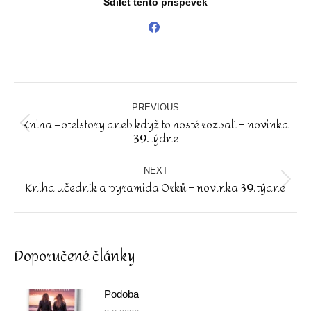
Sdílet tento příspěvek
Share
on
Facebook
Post
navigation
PREVIOUS
Kniha Hotelstory aneb když to hosté rozbalí – novinka
Previous
39.týdne
post:
NEXT
Kniha Učedník a pyramida Orků – novinka 39.týdne
Next
post:
Doporučené články
Podoba