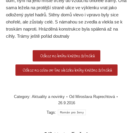
dům, nyní na jeho místě trčely do vzduchu ohořelé trámy. Ona
sama ležela na protější straně ulice ve výklenku vrat jako
odložený pytel hadrů. Stěny domů vlevo i vpravo byly sice
ohořelé, ale zůstaly celé. S námahou se zvedla a vlekla se k
troskám naproti. Hrázděná konstrukce byla spálená až na
cihly. Trámy ještě pořád doutnaly
Odkaz na knihu Kněžna žebráků
Odkaz na celou on-line ukázku knihy Kněžna žebráků
Category:
Aktuality a novinky
Od
Miroslava Ruprechtová
26.9.2016
Tags:
Román pro ženy