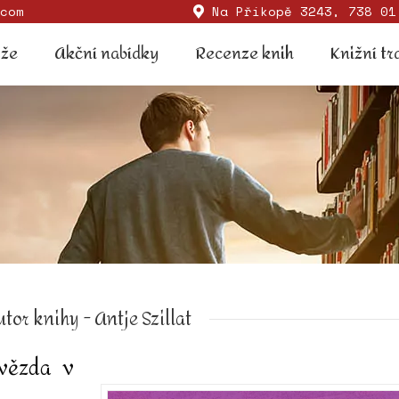
com
Na Příkopě 3243, 738 01
Soutěže
Akční nabídky
Recenze knih
Knižní
ěže
Akční nabídky
Recenze knih
Knižní tr
tor knihy - Antje Szillat
vězda v