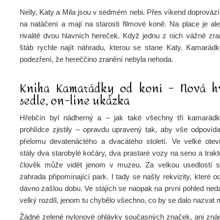
Nelly, Katy a Mila jsou v sedmém nebi. Přes víkend doprovází
na natáčení a mají na starosti filmové
koně
. Na place je al
rivalitě dvou hlavních hereček. Když jednu z nich vážně zr
štáb rychle najít náhradu, kterou se stane Katy.
Kamarádk
podezření, že hereččino zranění nebyla nehoda.
Kniha Kamarádky od koní – Nová h
sedle, on-line ukázka
Hřebčín byl nádherný a – jak také všechny tři kamarádk
prohlídce zjistily – opravdu upravený tak, aby vše odpovída
přelomu devatenáctého a dvacátého století. Ve velké otev
stály dva starobylé kočáry, dva prastaré vozy na seno a trakt
člověk může vidět jenom v muzeu. Za velkou usedlostí s
zahrada připomínající park. I tady se našly rekvizity, které 
dávno zašlou dobu. Ve stájích se naopak na první pohled neda
velký rozdíl, jenom tu chybělo všechno, co by se dalo nazvat
Žádné zelené nylonové ohlávky současných značek, ani zná