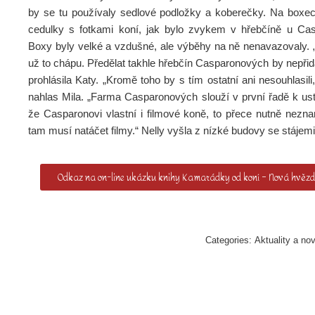
by se tu používaly sedlové podložky a koberečky. Na boxec
cedulky s fotkami koní, jak bylo zvykem v hřebčíně u Ca
Boxy byly velké a vzdušné, ale výběhy na ně nenavazovaly. „
už to chápu. Předělat takhle hřebčín Casparonových by nepřid
prohlásila Katy. „Kromě toho by s tím ostatní ani nesouhlasili
nahlas Mila. „Farma Casparonových slouží v první řadě k ust
že Casparonovi vlastní i filmové koně, to přece nutně nezn
tam musí natáčet filmy.“ Nelly vyšla z nízké budovy se stájemi
Odkaz na on-line ukázku knihy Kamarádky od koní – Nová hvězd
Categories:
Aktuality a no