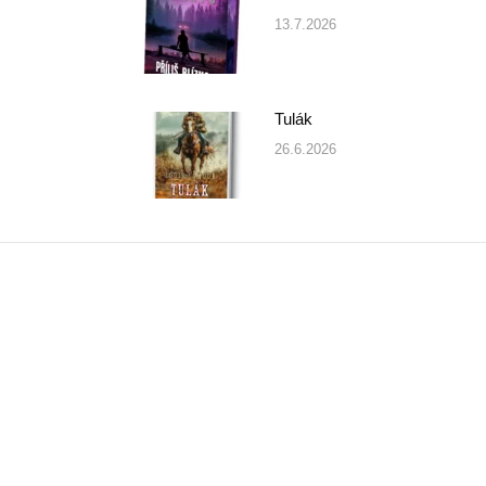
13.7.2026
Tulák
26.6.2026