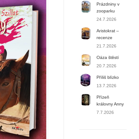
Prázdniny v
zooparku
24.7.2026
Aristokrat –
recenze
21.7.2026
Oáza štěstí
20.7.2026
Příliš blízko
13.7.2026
Přízeň
královny Anny
7.7.2026