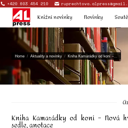
+420 603 454 210
ruprechtova.alpress@gmail.
Knižní novinky
Novinky
Knižní novinky
Novinky
Sout
You are here:
Home
Aktuality a novinky
Kniha Kamarádky od koní –…
Au
Kniha Kamarádky od koní – Nová h
sedle, anotace