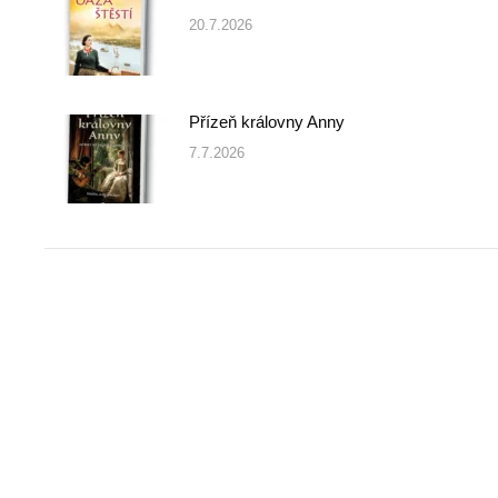
20.7.2026
Přízeň královny Anny
7.7.2026