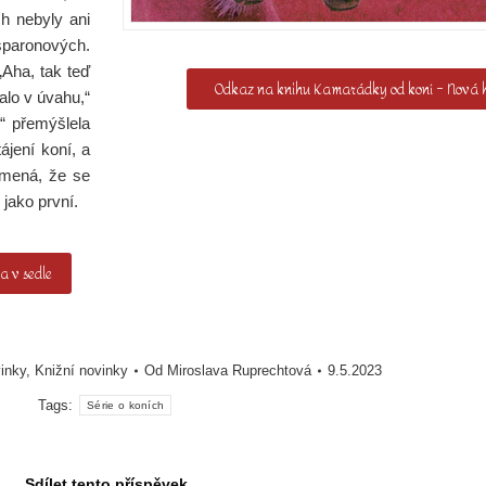
h nebyly ani
sparonových.
Aha, tak teď
Odkaz na knihu Kamarádky od koní – Nová h
alo v úvahu,“
,“ přemýšlela
ájení koní, a
amená, že se
 jako první.
a v sedle
vinky
,
Knižní novinky
Od
Miroslava Ruprechtová
9.5.2023
Tags:
Série o koních
Sdílet tento příspěvek