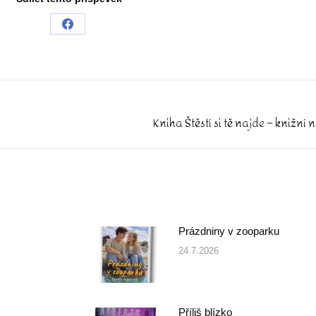
Share
on
Facebook
Kniha Štěstí si tě najde – knižní
Next
post:
Prázdniny v zooparku
24.7.2026
Příliš blízko