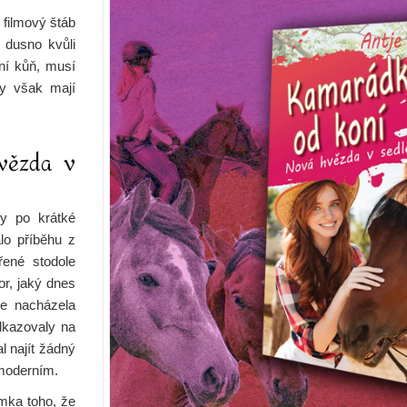
 filmový štáb
e dusno kvůli
aní
kůň
, musí
y
však mají
vězda v
y po krátké
lo příběhu z
řené stodole
or, jaký dnes
e nacházela
odkazovaly na
l najít žádný
 moderním.
mka toho, že