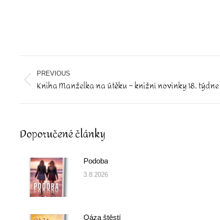
Post
navigation
PREVIOUS
Kniha Manželka na útěku – knižní novinky 18. týdne
Previous
post:
Doporučené články
Podoba
3.8.2026
Oáza štěstí