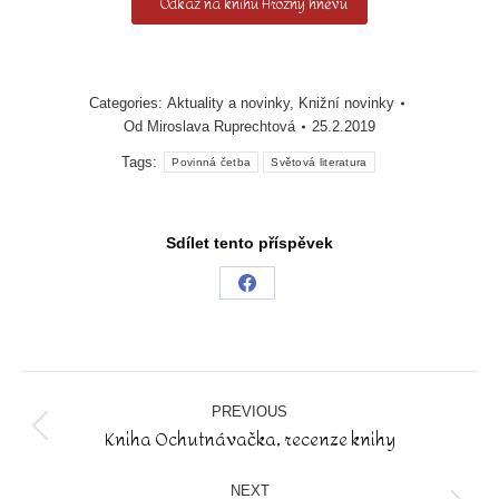
Odkaz na knihu Hrozny hněvu
Categories:
Aktuality a novinky
,
Knižní novinky
Od
Miroslava Ruprechtová
25.2.2019
Tags:
Povinná četba
Světová literatura
Sdílet tento příspěvek
Share
on
Facebook
Post
navigation
PREVIOUS
Kniha Ochutnávačka, recenze knihy
Previous
post:
NEXT