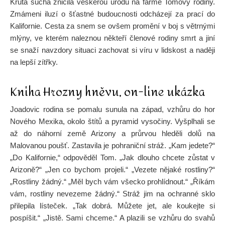
Krutá sucha zničila veškerou úrodu na farmě Tomovy rodiny.
Zmámeni iluzí o šťastné budoucnosti odcházejí za prací do
Kalifornie. Cesta za snem se ovšem promění v boj s větrnými
mlýny, ve kterém naleznou někteří členové rodiny smrt a jiní
se snaží navzdory situaci zachovat si víru v lidskost a naději
na lepší zítřky.
Kniha Hrozny hněvu, on-line ukázka
Joadovic rodina se pomalu sunula na západ, vzhůru do hor
Nového Mexika, okolo štítů a pyramid vysočiny. Vyšplhali se
až do náhorní země Arizony a průrvou hleděli dolů na
Malovanou poušť. Zastavila je pohraniční stráž. „Kam jedete?“
„Do Kalifornie,“ odpověděl Tom. „Jak dlouho chcete zůstat v
Arizoně?“ „Jen co bychom projeli.“ „Vezete nějaké rostliny?“
„Rostliny žádný.“ „Měl bych vám všecko prohlídnout.“ „Říkám
vám, rostliny nevezeme žádný.“ Stráž jim na ochranné sklo
přilepila lísteček. „Tak dobrá. Můžete jet, ale koukejte si
pospíšit.“ „Jistě. Sami chceme.“ A plazili se vzhůru do svahů