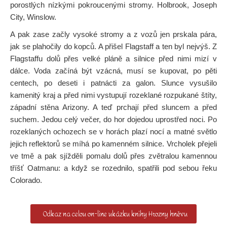
porostlých nízkými pokroucenými stromy. Holbrook, Joseph
City, Winslow.
A pak zase začly vysoké stromy a z vozů jen prskala pára,
jak se plahočily do kopců. A přišel Flagstaff a ten byl nejvýš. Z
Flagstaffu dolů přes velké pláně a silnice před nimi mizí v
dálce. Voda začíná být vzácná, musí se kupovat, po pěti
centech, po deseti i patnácti za galon. Slunce vysušilo
kamenitý kraj a před nimi vystupují rozeklané rozpukané štíty,
západní stěna Arizony. A teď prchají před sluncem a před
suchem. Jedou celý večer, do hor dojedou uprostřed noci. Po
rozeklaných ochozech se v horách plazí nocí a matné světlo
jejich reflektorů se míhá po kamenném silnice. Vrcholek přejeli
ve tmě a pak sjížděli pomalu dolů přes zvětralou kamennou
tříšť Oatmanu: a když se rozednilo, spatřili pod sebou řeku
Colorado.
Odkaz na celou on-line ukázku knihy Hrozny hněvu