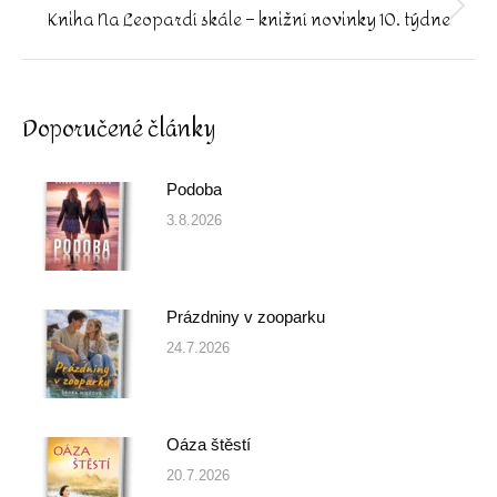
Kniha Na Leopardí skále – knižní novinky 10. týdne
Next
post:
Doporučené články
Podoba
3.8.2026
Prázdniny v zooparku
24.7.2026
Oáza štěstí
20.7.2026