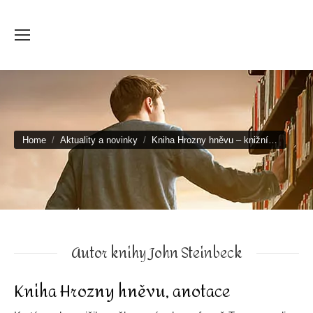
You are here:
Home
Aktuality a novinky
Kniha Hrozny hněvu – knižní…
Autor knihy John Steinbeck
Kniha Hrozny hněvu, anotace