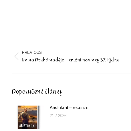
Post
navigation
PREVIOUS
Kniha Druhá naděje – knižní novinky 37. týdne
Previous
post:
Doporučené články
Aristokrat – recenze
21.7.2026