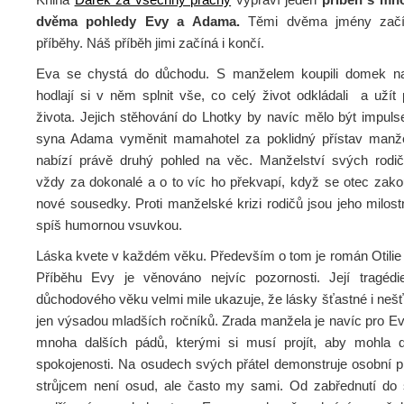
dvěma pohledy Evy a Adama.
Těmi dvěma jmény začína
příběhy. Náš příběh jimi začíná i končí.
Eva se chystá do důchodu. S manželem koupili domek n
hodlají si v něm splnit vše, co celý život odkládali a užít 
života. Jejich stěhování do Lhotky by navíc mělo být impuls
syna Adama vyměnit mamahotel za poklidný přístav manž
nabízí právě druhý pohled na věc. Manželství svých rodi
vždy za dokonalé a o to víc ho překvapí, když se otec zakou
nové sousedky. Proti manželské krizi rodičů jsou jeho milos
spíš humornou vsuvkou.
Láska kvete v každém věku. Především o tom je román Otilie 
Příběhu Evy je věnováno nejvíc pozornosti. Její tragédi
důchodového věku velmi mile ukazuje, že lásky šťastné i neš
jen výsadou mladších ročníků. Zrada manžela je navíc pro Ev
mnoha dalších pádů, kterými si musí projít, aby mohla do
spokojenosti. Na osudech svých přátel demonstruje osobní pr
strůjcem není osud, ale často my sami. Od zabřednutí do 