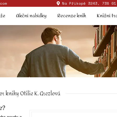
com
Na Příkopě 3243, 738 01
Soutěže
Akční nabídky
Recenze knih
Knižní
ěže
Akční nabídky
Recenze knih
Knižní tr
or knihy Otilie K. Grezlová
e?
oha osudy a