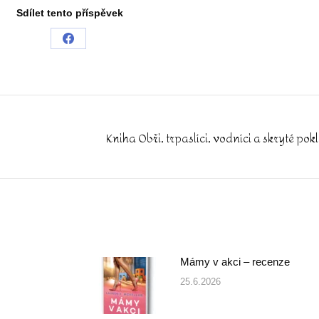
Sdílet tento příspěvek
Share
on
Facebook
Kniha Obři, trpaslíci, vodníci a skryté po
Next
post:
Mámy v akci – recenze
25.6.2026