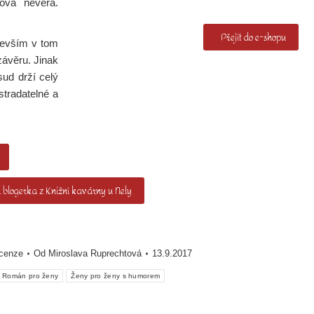
ova nevěra.
Přejít do e-shopu
evším v tom
ávěru. Jinak
sud drží celý
stradatelné a
 blogerka z Knižní kavárny u Nely
cenze
Od
Miroslava Ruprechtová
13.9.2017
Román pro ženy
Ženy pro ženy s humorem