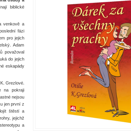
jí biblické
a venkově a
poslední fázi
em pro jejich
elský. Adam
čů považoval
ká do jejich
tné eskapády
K. Grezlové.
e na pokraji
ťastné nejsou
u jen první z
jít štěstí a
ohry, jejichž
stereotypu a