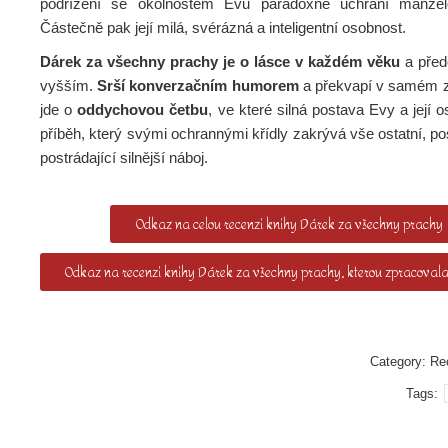
podřízení se okolnostem Evu paradoxně uchrání manžel
Částečně pak její milá, svérázná a inteligentní osobnost.
Dárek za všechny prachy je o lásce v každém věku
a před
vyšším.
Srší konverzačním humorem
a překvapí v samém z
jde o
oddychovou četbu
, ve které silná postava Evy a její o
příběh, který svými ochrannými křídly zakrývá vše ostatní, po
postrádající silnější náboj.
Odkaz na celou recenzi knihy Dárek za všechny prachy
Odkaz na recenzi knihy Dárek za všechny prachy, kterou zpracovala
Category:
Re
Tags: