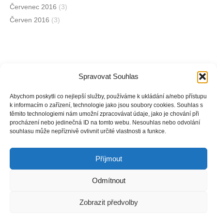
Červenec 2016
(3)
Červen 2016
(3)
Spravovat Souhlas
Jsme na sociálních sítích
Abychom poskytli co nejlepší služby, používáme k ukládání a/nebo přístupu
k informacím o zařízení, technologie jako jsou soubory cookies. Souhlas s
těmito technologiemi nám umožní zpracovávat údaje, jako je chování při
Facebook
procházení nebo jedinečná ID na tomto webu. Nesouhlas nebo odvolání
souhlasu může nepříznivě ovlivnit určité vlastnosti a funkce.
Instagram
Příjmout
Odmítnout
Copyright © Weiron Dynamics, s.r.o. |
Tvorba webových stránek
a
Zobrazit předvolby
SEO