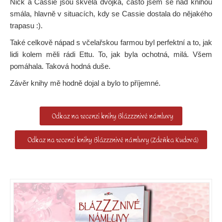
Nick a Cassie jsou skvělá dvojka, často jsem se nad knihou
smála, hlavně v situacích, kdy se Cassie dostala do nějakého
trapasu :).
Také celkově nápad s včelařskou farmou byl perfektní a to, jak
lidi kolem měli rádi Ettu. To, jak byla ochotná, milá. Všem
pomáhala. Taková hodná duše.
Závěr knihy mě hodně dojal a bylo to příjemné.
Odkaz na recenzi knihy Blázzznivé námluvy
Odkaz na recenzi knihy Blázzznivé námluvy (Zdeňka Kudová)