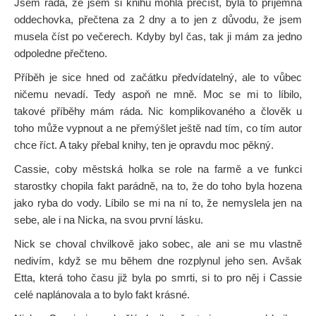
Jsem ráda, že jsem si knihu mohla přečíst, byla to příjemná
oddechovka, přečtena za 2 dny a to jen z důvodu, že jsem
musela číst po večerech. Kdyby byl čas, tak ji mám za jedno
odpoledne přečteno.
Příběh je sice hned od začátku předvídatelný, ale to vůbec
ničemu nevadí. Tedy aspoň ne mně. Moc se mi to líbilo,
takové příběhy mám ráda. Nic komplikovaného a člověk u
toho může vypnout a ne přemýšlet ještě nad tím, co tím autor
chce říct. A taky přebal knihy, ten je opravdu moc pěkný.
Cassie, coby městská holka se role na farmě a ve funkci
starostky chopila fakt parádně, na to, že do toho byla hozena
jako ryba do vody. Líbilo se mi na ní to, že nemyslela jen na
sebe, ale i na Nicka, na svou první lásku.
Nick se choval chvilkově jako sobec, ale ani se mu vlastně
nedivím, když se mu během dne rozplynul jeho sen. Avšak
Etta, která toho času již byla po smrti, si to pro něj i Cassie
celé naplánovala a to bylo fakt krásné.