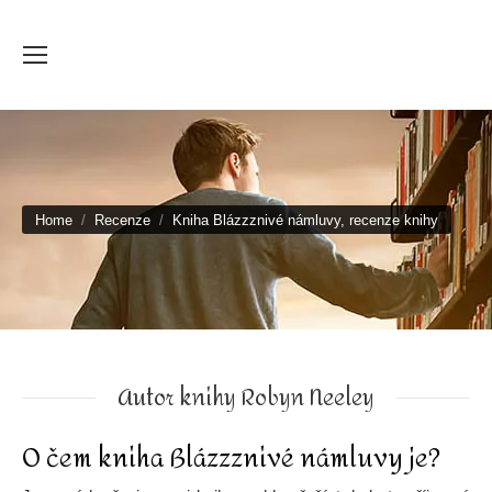
You are here:
Home
Recenze
Kniha Blázzznivé námluvy, recenze knihy
Autor knihy Robyn Neeley
O čem kniha Blázzznivé námluvy je?