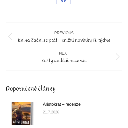
Share
on
Facebook
Post
navigation
PREVIOUS
Kniha Začni se ptát – knižní novinky 13. týdne
Previous
post:
NEXT
Karty andělů, recenze
Next
post:
Doporučené články
Aristokrat – recenze
21.7.2026