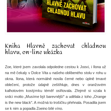
Kniha Hlavně zachovat chladnou
hlavu, on-line ukázka
Zoe, které jsem zavolala odpoledne cestou k Joovi, i Ilona už
na mě čekaly v Dolce Vita u našeho oblíbeného stolu v rohu u
okna. Ilona, která normálně nosila černé nebo úplně tmavé
oblečení, protože údajně zeštíhluje, dnes v oranžovém
kalhotovém kostýmku téměř oslňovala. Zřejmě si vzala k
srdci motto „Musíme být barevnější“ a udělala z toho „Orange
is the new black“. A možná to trošičku přehnala. Posadila jsem
se k nim a popadla Zoeino bílé víno.