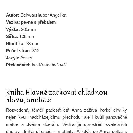
Autor:
Schwarzhuber Angelika
Vazba:
pevná s přebalem
Výška:
205mm
Šířka:
135mm
Hloubka:
33mm
Počet stran:
312
Jazyk:
český
Překladatel:
Iva Kratochvílová
Kniha Hlavně zachovat chladnou
hlavu, anotace
Rozvedená, téměř padesátiletá Anna zažívá horké chvilky
nejen kvůli nadcházejícímu přechodu, ale i kvůli panovačné
matce a dvěma dcerám. Jedna je uprostřed svatebních
příprav, druhá stresuje z maturity. A když se Anna setká s