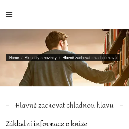
You are here:
Home
Aktuality a novinky
Hlavně zachovat chladnou hlavu
Hlavně zachovat chladnou hlavu
Základní informace o knize