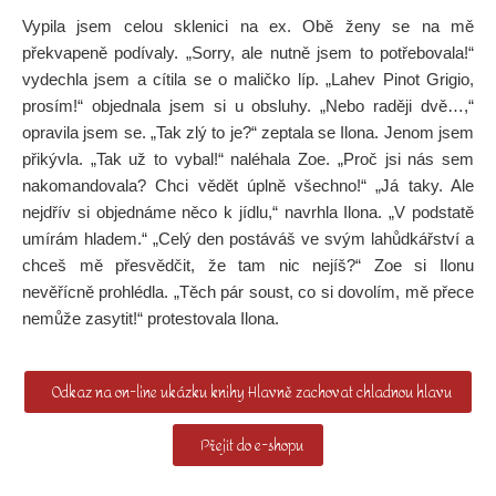
Vypila jsem celou sklenici na ex. Obě ženy se na mě
překvapeně podívaly. „Sorry, ale nutně jsem to potřebovala!“
vydechla jsem a cítila se o maličko líp. „Lahev Pinot Grigio,
prosím!“ objednala jsem si u obsluhy. „Nebo raději dvě…,“
opravila jsem se. „Tak zlý to je?“ zeptala se Ilona. Jenom jsem
přikývla. „Tak už to vybal!“ naléhala Zoe. „Proč jsi nás sem
nakomandovala? Chci vědět úplně všechno!“ „Já taky. Ale
nejdřív si objednáme něco k jídlu,“ navrhla Ilona. „V podstatě
umírám hladem.“ „Celý den postáváš ve svým lahůdkářství a
chceš mě přesvědčit, že tam nic nejíš?“ Zoe si Ilonu
nevěřícně prohlédla. „Těch pár soust, co si dovolím, mě přece
nemůže zasytit!“ protestovala Ilona.
Odkaz na on-line ukázku knihy Hlavně zachovat chladnou hlavu
Přejít do e-shopu