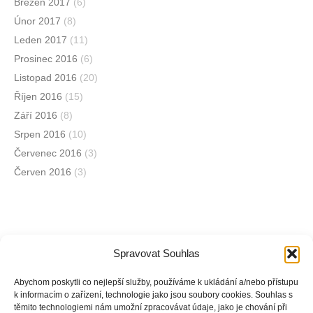
Březen 2017
(6)
Únor 2017
(8)
Leden 2017
(11)
Prosinec 2016
(6)
Listopad 2016
(20)
Říjen 2016
(15)
Září 2016
(8)
Srpen 2016
(10)
Červenec 2016
(3)
Červen 2016
(3)
Spravovat Souhlas
Jsme na sociálních sítích
Abychom poskytli co nejlepší služby, používáme k ukládání a/nebo přístupu
k informacím o zařízení, technologie jako jsou soubory cookies. Souhlas s
těmito technologiemi nám umožní zpracovávat údaje, jako je chování při
Facebook