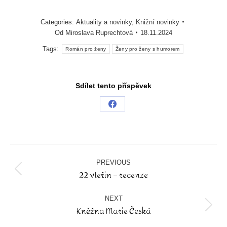
Categories:
Aktuality a novinky
,
Knižní novinky
Od
Miroslava Ruprechtová
18.11.2024
Tags:
Román pro ženy
Ženy pro ženy s humorem
Sdílet tento příspěvek
Share
on
Facebook
Post
navigation
PREVIOUS
22 vteřin – recenze
Previous
post:
NEXT
Kněžna Marie Česká
Next
post: