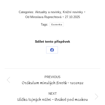
Categories:
Aktuality a novinky
,
Knižní novinky
Od
Miroslava Ruprechtová
27.10.2025
Tags:
Esoterika
Sdílet tento příspěvek
Share
on
Facebook
Post
navigation
PREVIOUS
Orákulum minulých životů – recenze
Previous
post:
NEXT
Ulička tajných vášní – Rozkoš pod maskou
Next
post: