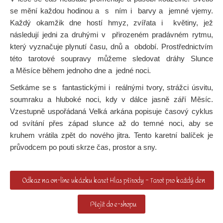
se mění každou hodinou a s ním i barvy a jemné vjemy.
Každý okamžik dne hostí hmyz, zvířata i květiny, jež
následují jedni za druhými v přirozeném pradávném rytmu,
který vyznačuje plynutí času, dnů a období. Prostřednictvím
této tarotové soupravy můžeme sledovat dráhy Slunce
a Měsíce během jednoho dne a jedné noci.
Setkáme se s fantastickými i reálnými tvory, strážci úsvitu,
soumraku a hluboké noci, kdy v dálce jasně září Měsíc.
Vzestupně uspořádaná Velká arkána popisuje časový cyklus
od svítání přes západ slunce až do temné noci, aby se
kruhem vrátila zpět do nového jitra. Tento karetní balíček je
průvodcem po pouti skrze čas, prostor a sny.
Odkaz na on-line ukázku karet Hlas přírody – Tarot pro každý den
Přejít do e-shopu