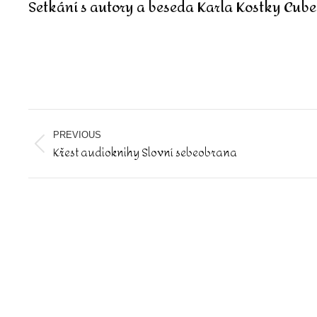
Setkání s autory a b
eseda Karla Kostky Cub
Album
navigation
PREVIOUS
Křest audioknihy Slovní sebeobrana
Previous
album: