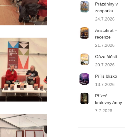
Prázdniny v
zooparku
24.7.2026
Aristokrat –
recenze
21.7.2026
Oáza štěstí
20.7.2026
Příliš blízko
13.7.2026
Přízeň
královny Anny
7.7.2026