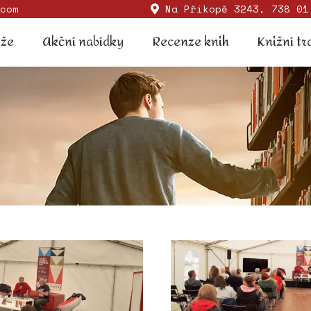
com
Na Příkopě 3243, 738 01
Soutěže
Akční nabídky
Recenze knih
Knižní
ěže
Akční nabídky
Recenze knih
Knižní tr