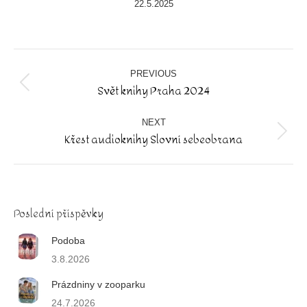
22.5.2025
Album
navigation
PREVIOUS
Svět knihy Praha 2024
Previous
album:
NEXT
Křest audioknihy Slovní sebeobrana
Next
album:
Poslední příspěvky
Podoba
3.8.2026
Prázdniny v zooparku
24.7.2026