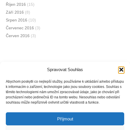
Říjen 2016
(15)
Září 2016
(8)
Srpen 2016
(10)
Červenec 2016
(3)
Červen 2016
(3)
Spravovat Souhlas
Jsme na sociálních sítích
Abychom poskytli co nejlepší služby, používáme k ukládání a/nebo přístupu
k informacím o zařízení, technologie jako jsou soubory cookies. Souhlas s
těmito technologiemi nám umožní zpracovávat údaje, jako je chování při
Facebook
procházení nebo jedinečná ID na tomto webu. Nesouhlas nebo odvolání
souhlasu může nepříznivě ovlivnit určité vlastnosti a funkce.
Instagram
Příjmout