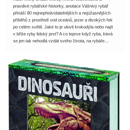
pravdivé rybářské historky, anotace Vášnivý rybář
přináší 80 nejnepředvídatelnějších a nejúžasnějších
příběhů z prostředí vod oceánů, jezer a divokých řek
po celém světě. Jaké to je ulovit krokodýla nebo najít
v břiše ryby lidský prst? A co teprve když ryba, která
se jen tak nehodlá vzdát svého života, na rybáře…