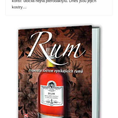
kořist útočila hejna pterodaktylů. Dnes jsou jejich
kostry…