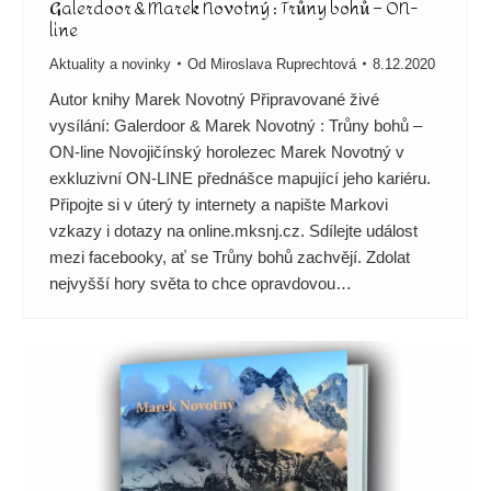
Galerdoor & Marek Novotný : Trůny bohů – ON-
line
Aktuality a novinky
Od
Miroslava Ruprechtová
8.12.2020
Autor knihy Marek Novotný Připravované živé
vysílání: Galerdoor & Marek Novotný : Trůny bohů –
ON-line Novojičínský horolezec Marek Novotný v
exkluzivní ON-LINE přednášce mapující jeho kariéru.
Připojte si v úterý ty internety a napište Markovi
vzkazy i dotazy na online.mksnj.cz. Sdílejte událost
mezi facebooky, ať se Trůny bohů zachvějí. Zdolat
nejvyšší hory světa to chce opravdovou…