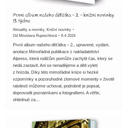
První album našeho děťátka – 2. – knižní novinky
15. týdne
Aktuality a novinky
,
Knižní novinky
Od
Miroslava Ruprechtová
8.4.2024
První album našeho děťátka – 2., upravené, vydání,
anotace Mimořádná publikace z nakladatelství
Alpress, která rodičům pomůže zachytit čas, který se
nedá zastavit. Ani se nenadějeme a děti vyletí
z hnízda. Díky této mimořádné knize si hezké
vzpomínky a pozoruhodné zlomové momenty v životě
ratolestí můžeme uchovat, podrobně je popsat,
doprovodit poznámkami a fotografiemi. A věřte,
ohlédnutí za…