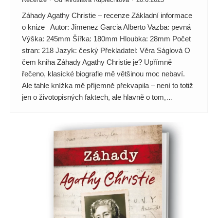
Záhady Agathy Christie – recenze Základní informace
o knize Autor: Jimenez Garcia Alberto Vazba: pevná
Výška: 245mm Šířka: 180mm Hloubka: 28mm Počet
stran: 218 Jazyk: český Překladatel: Věra Ságlová O
čem kniha Záhady Agathy Christie je? Upřímně
řečeno, klasické biografie mě většinou moc nebaví.
Ale tahle knížka mě příjemně překvapila – není to totiž
jen o životopisných faktech, ale hlavně o tom,…