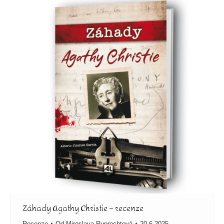
Záhady Agathy Christie – recenze
Recenze
Od
Miroslava Ruprechtová
20.6.2025