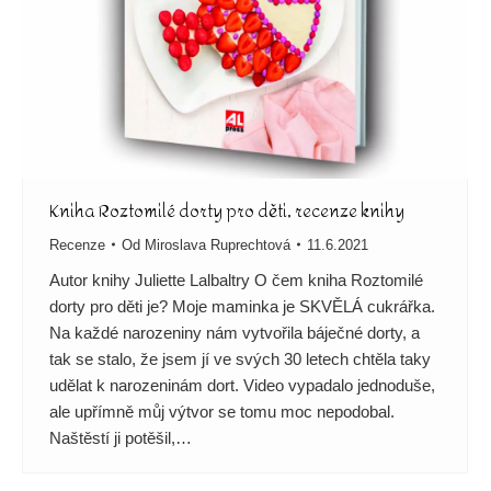
Kniha Roztomilé dorty pro děti, recenze knihy
Recenze
Od
Miroslava Ruprechtová
11.6.2021
Autor knihy Juliette Lalbaltry O čem kniha Roztomilé
dorty pro děti je? Moje maminka je SKVĚLÁ cukrářka.
Na každé narozeniny nám vytvořila báječné dorty, a
tak se stalo, že jsem jí ve svých 30 letech chtěla taky
udělat k narozeninám dort. Video vypadalo jednoduše,
ale upřímně můj výtvor se tomu moc nepodobal.
Naštěstí ji potěšil,…