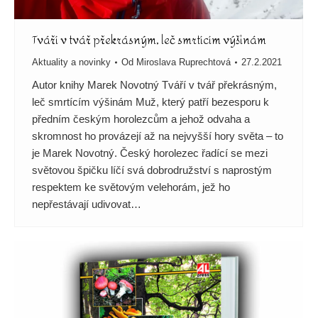
Tváří v tvář překrásným, leč smrtícím výšinám
Aktuality a novinky
Od
Miroslava Ruprechtová
27.2.2021
Autor knihy Marek Novotný Tváří v tvář překrásným,
leč smrtícím výšinám Muž, který patří bezesporu k
předním českým horolezcům a jehož odvaha a
skromnost ho provázejí až na nejvyšší hory světa – to
je Marek Novotný. Český horolezec řadící se mezi
světovou špičku líčí svá dobrodružství s naprostým
respektem ke světovým velehorám, jež ho
nepřestávají udivovat…