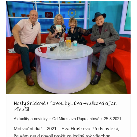
Hosty Snídaně s Novou byli Eva Hrušková a Jan
Přeučil
Aktuality a novinky
Od
Miroslava Ruprechtová
25.3.2021
Motivační diář – 2021 – Eva Hrušková Představte si,
že vám osud dovolí prožít za jediný rok všechna