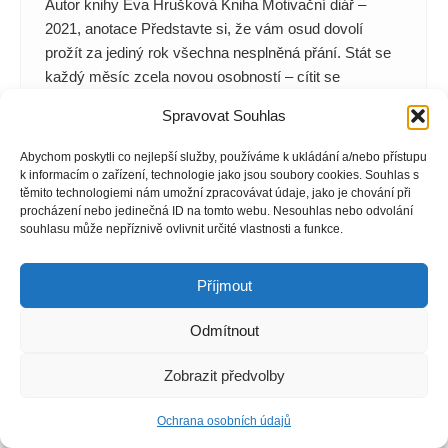
Autor knihy Eva Hrušková Kniha Motivační diář –
2021, anotace Představte si, že vám osud dovolí
prožít za jediný rok všechna nesplněná přání. Stát se
každý měsíc zcela novou osobností – cítit se
krásnější a být šťastná. Že nevíte, jakým směrem své
Spravovat Souhlas
tužby směřovat? Inspirujte se životními cestami
dvanácti českých celebrit, zjistěte, jaký je jejich…
Abychom poskytli co nejlepší služby, používáme k ukládání a/nebo přístupu
k informacím o zařízení, technologie jako jsou soubory cookies. Souhlas s
těmito technologiemi nám umožní zpracovávat údaje, jako je chování při
procházení nebo jedinečná ID na tomto webu. Nesouhlas nebo odvolání
souhlasu může nepříznivě ovlivnit určité vlastnosti a funkce.
Příjmout
Odmítnout
Zobrazit předvolby
Ochrana osobních údajů