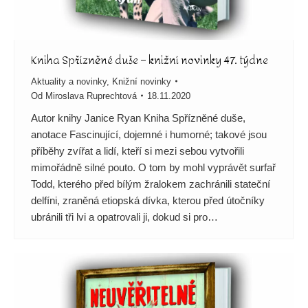
Kniha Spřízněné duše – knižní novinky 47. týdne
Aktuality a novinky
,
Knižní novinky
Od
Miroslava Ruprechtová
18.11.2020
Autor knihy Janice Ryan Kniha Spřízněné duše,
anotace Fascinující, dojemné i humorné; takové jsou
příběhy zvířat a lidí, kteří si mezi sebou vytvořili
mimořádně silné pouto. O tom by mohl vyprávět surfař
Todd, kterého před bílým žralokem zachránili stateční
delfíni, zraněná etiopská dívka, kterou před útočníky
ubránili tři lvi a opatrovali ji, dokud si pro…