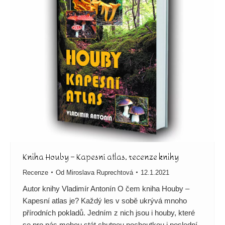
Kniha Houby – Kapesní atlas, recenze knihy
Recenze
Od
Miroslava Ruprechtová
12.1.2021
Autor knihy Vladimír Antonín O čem kniha Houby –
Kapesní atlas je? Každý les v sobě ukrývá mnoho
přírodních pokladů. Jedním z nich jsou i houby, které
se pro nás mohou stát chutnou pochoutkou i poslední