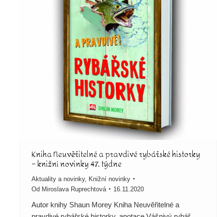
Kniha Neuvěřitelné a pravdivé rybářské historky
– knižní novinky 47. týdne
Aktuality a novinky
,
Knižní novinky
Od
Miroslava Ruprechtová
16.11.2020
Autor knihy Shaun Morey Kniha Neuvěřitelné a
pravdivé rybářské historky, anotace Vášnivý rybář