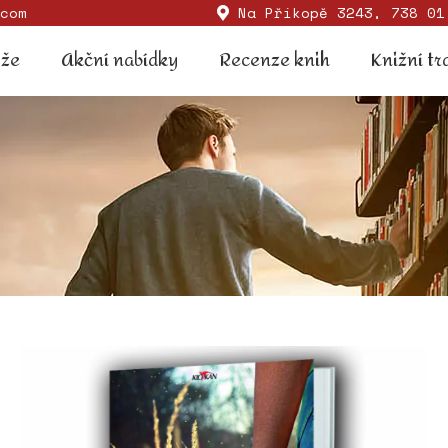
com
Na Příkopě 3243, 738 01
Soutěže
Akční nabídky
Recenze knih
Knižní
ěže
Akční nabídky
Recenze knih
Knižní tr