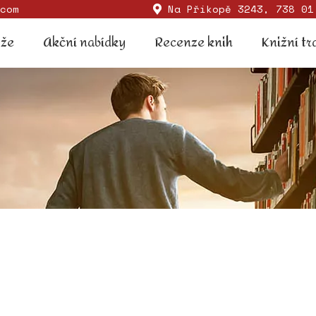
com
Na Příkopě 3243, 738 01
Soutěže
Akční nabídky
Recenze knih
Knižní
ěže
Akční nabídky
Recenze knih
Knižní tr