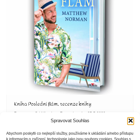
Kniha Poslední flám, recenze knihy
Recenze
Od
Miroslava Ruprechtová
25.5.2022
Spravovat Souhlas
Autor knihy Matthew Norman O čem kniha Poslední
flám je? Kniha Poslední flám je příběh o miliardáři
Abychom poskytli co nejlepší služby, používáme k ukládání a/nebo přístupu
Robbiem, který zjistí, že umírá. A tak se rozhodne, že
k informacím o zařízení, technologie jako jsou soubory cookies. Souhlas s