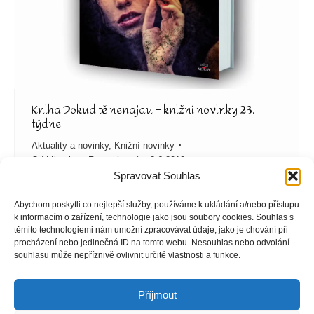
Kniha Dokud tě nenajdu – knižní novinky 23.
týdne
Aktuality a novinky
,
Knižní novinky
Od
Miroslava Ruprechtová
3.6.2019
Spravovat Souhlas
Autor knihy Liz Lawler Kniha Dokud tě nenajdu,
anotace Emily je zdravotní sestra, ale nyní se ocitla v
Abychom poskytli co nejlepší služby, používáme k ukládání a/nebo přístupu
roli pacientky. Když se v noci po operaci probudí, vidí,
k informacím o zařízení, technologie jako jsou soubory cookies. Souhlas s
těmito technologiemi nám umožní zpracovávat údaje, jako je chování při
jak se lékař u vedlejšího lůžka marně snaží oživit
procházení nebo jedinečná ID na tomto webu. Nesouhlas nebo odvolání
mladou ženu. Ráno je pokoj prázdný a Emily má za to,
souhlasu může nepříznivě ovlivnit určité vlastnosti a funkce.
že šlo o pouhou noční můru způsobenou…
Příjmout