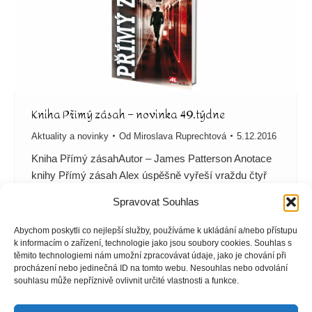
Kniha Přímý zásah – novinka 49.týdne
Aktuality a novinky
Od
Miroslava Ruprechtová
5.12.2016
Kniha Přímý zásahAutor – James Patterson Anotace
knihy Přímý zásah Alex úspěšně vyřeší vraždu čtyř
lidí, ale právě když se chystá úspěch
Spravovat Souhlas
oslavit, psychopat Sunday udeří na vůbec nejcitlivější
místo: s parťačkou postupně unášejí členy Alexovy
Abychom poskytli co nejlepší služby, používáme k ukládání a/nebo přístupu
rodiny a posílají mu fotografie, na nichž jeho drahé
k informacím o zařízení, technologie jako jsou soubory cookies. Souhlas s
těmito technologiemi nám umožní zpracovávat údaje, jako je chování při
vraždí. Alex je na pokraji zhroucení, i když věří, že jde
procházení nebo jedinečná ID na tomto webu. Nesouhlas nebo odvolání
o podvrh a jeho blízcí stále žijí. Jenže čas neúprosně
souhlasu může nepříznivě ovlivnit určité vlastnosti a funkce.
běží… On-line ukázka…