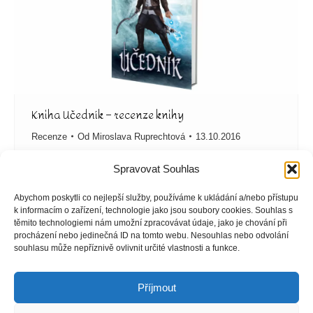
Kniha Učedník – recenze knihy
Recenze
Od
Miroslava Ruprechtová
13.10.2016
Kniha Učedník – recenze knihyAutor – Taran Matharu
Spravovat Souhlas
Kniha Učedník – recenze knihy Fletcher je mladý
kovářský učeň, který žije v Kožové, to je vesnice v
Abychom poskytli co nejlepší služby, používáme k ukládání a/nebo přístupu
Medvědích horách. Celá vesnice je obehnána zdí,
k informacím o zařízení, technologie jako jsou soubory cookies. Souhlas s
těmito technologiemi nám umožní zpracovávat údaje, jako je chování při
takže je hodně chráněná a sjíždějí se tam obchodníci
procházení nebo jedinečná ID na tomto webu. Nesouhlas nebo odvolání
z celého světa. Jako učedník si Fletcher moc
souhlasu může nepříznivě ovlivnit určité vlastnosti a funkce.
nevydělá, proto si přivydělává lovem. Je…
Příjmout