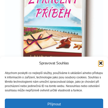
Spravovat Souhlas
Abychom poskytli co nejlepší služby, používáme k ukládání a/nebo přístupu
Grace se po rozvodu přestěhuje do domu po babičce v
k informacím o zařízení, technologie jako jsou soubory cookies. Souhlas s
malebné přímořské vesnici. Při procházení jejích věcí objeví
těmito technologiemi nám umožní zpracovávat údaje, jako je chování při
procházení nebo jedinečná ID na tomto webu. Nesouhlas nebo odvolání
romantické dopisy z druhé světové války, podepsané „Henri“.
souhlasu může nepříznivě ovlivnit určité vlastnosti a funkce.
Babička se jí se vším svěřovala, tak proč Grace tohle jméno
nic neříká?
Příjmout