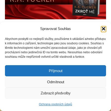
Abbi si uvědomuje, že nebezpečně přitažlivý Henry Wolf ji
Spravovat Souhlas
může zničit. Má moc, peníze, vlastní hotel a také její tělo i
mysl.
Abychom poskytli co nejlepší služby, používáme k ukládání a/nebo přístupu
k informacím o zařízení, technologie jako jsou soubory cookies. Souhlas s
těmito technologiemi nám umožní zpracovávat údaje, jako je chování při
procházení nebo jedinečná ID na tomto webu. Nesouhlas nebo odvolání
souhlasu může nepříznivě ovlivnit určité vlastnosti a funkce.
Copyright © Weiron Dynamics, s.r.o. |
Tvorba webových stránek
a
SEO
Příjmout
Odmítnout
Zobrazit předvolby
Ochrana osobních údajů