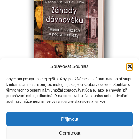
Spravovat Souhlas
Abychom poskytli co nejlepší služby, používáme k ukládání a/nebo přístupu
k informacím o zařízení, technologie jako jsou soubory cookies. Souhlas s
těmito technologiemi nám umožní zpracovávat údaje, jako je chování při
procházení nebo jedinečná ID na tomto webu. Nesouhlas nebo odvolání
Vydejte se na napínavou cestu za hranice času, do světů, kde
souhlasu může nepříznivě ovlivnit určité vlastnosti a funkce.
se mísí dávné mýty a vědecké objevy. Jak souvisí například
Velikonoční ostrovy s nesmrtelností?
Příjmout
Odmítnout