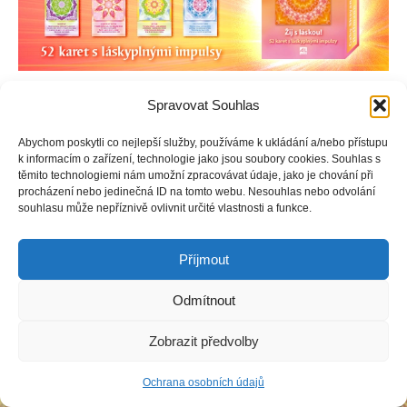
Tyto karty představují výběr 52 světelných mandal, které
Spravovat Souhlas
fungují jako vizuální nástroje harmonie, duchovní inspirace a
sebepoznání.
Abychom poskytli co nejlepší služby, používáme k ukládání a/nebo přístupu
k informacím o zařízení, technologie jako jsou soubory cookies. Souhlas s
těmito technologiemi nám umožní zpracovávat údaje, jako je chování při
procházení nebo jedinečná ID na tomto webu. Nesouhlas nebo odvolání
souhlasu může nepříznivě ovlivnit určité vlastnosti a funkce.
Copyright © Weiron Dynamics, s.r.o. |
Tvorba webových stránek
a
SEO
Příjmout
Odmítnout
Zobrazit předvolby
Ochrana osobních údajů