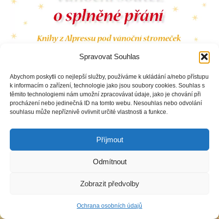
Spravovat Souhlas
Abychom poskytli co nejlepší služby, používáme k ukládání a/nebo přístupu
foto k vánoční soutěži
k informacím o zařízení, technologie jako jsou soubory cookies. Souhlas s
těmito technologiemi nám umožní zpracovávat údaje, jako je chování při
procházení nebo jedinečná ID na tomto webu. Nesouhlas nebo odvolání
souhlasu může nepříznivě ovlivnit určité vlastnosti a funkce.
Copyright © Weiron Dynamics, s.r.o. |
Tvorba webových stránek
a
Příjmout
SEO
Odmítnout
Zobrazit předvolby
Ochrana osobních údajů