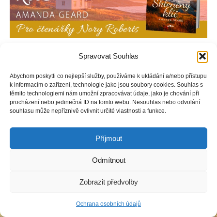
Norsko 1940: studentka Astrid utíká před nacistickou zvůlí z
Spravovat Souhlas
Osla na téměř vylidněné severní souostroví. Netuší, že právě
tímto rozhodnutím zcela změnila osud svůj i mnoha dalších…
Abychom poskytli co nejlepší služby, používáme k ukládání a/nebo přístupu
k informacím o zařízení, technologie jako jsou soubory cookies. Souhlas s
těmito technologiemi nám umožní zpracovávat údaje, jako je chování při
procházení nebo jedinečná ID na tomto webu. Nesouhlas nebo odvolání
souhlasu může nepříznivě ovlivnit určité vlastnosti a funkce.
Copyright © Weiron Dynamics, s.r.o. |
Tvorba webových stránek
a
SEO
Příjmout
Odmítnout
Zobrazit předvolby
Ochrana osobních údajů