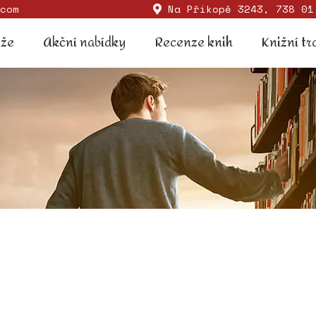
com
Na Příkopě 3243, 738 01
Soutěže
Akční nabídky
Recenze knih
Knižní
ěže
Akční nabídky
Recenze knih
Knižní tr