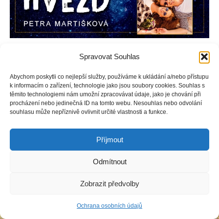
Sedmnáctiletá Vanessa končí druhý ročník střední školy a
Spravovat Souhlas
nemůže se dočkat léta. Těší se na dovolenou u moře a hlavně
na to, že celé dva dlouhé měsíce neuvidí Sebastiana,
Abychom poskytli co nejlepší služby, používáme k ukládání a/nebo přístupu
zatraceně pohledného frajera, kterého má ale plné zuby.
k informacím o zařízení, technologie jako jsou soubory cookies. Souhlas s
těmito technologiemi nám umožní zpracovávat údaje, jako je chování při
procházení nebo jedinečná ID na tomto webu. Nesouhlas nebo odvolání
souhlasu může nepříznivě ovlivnit určité vlastnosti a funkce.
Copyright © Weiron Dynamics, s.r.o. |
Tvorba webových stránek
a
Příjmout
SEO
Odmítnout
Zobrazit předvolby
Ochrana osobních údajů