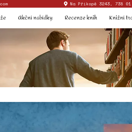
com
Na Příkopě 3243, 738 01
Soutěže
Akční nabídky
Recenze knih
Knižní
ěže
Akční nabídky
Recenze knih
Knižní tr