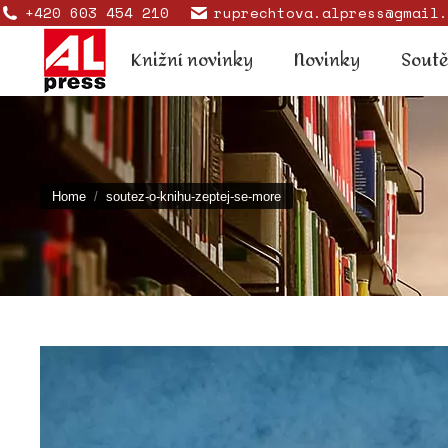
+420 603 454 210
ruprechtova.alpress@gmail.
Knižní novinky
Novinky
Knižní novinky
Novinky
Sout
You are here:
Home
soutez-o-knihu-zeptej-se-more