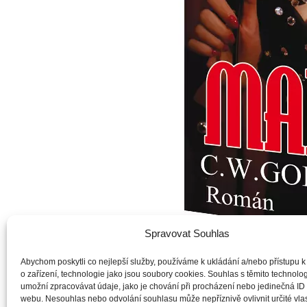
Spravovat Souhlas
Abychom poskytli co nejlepší služby, používáme k ukládání a/nebo přístupu k
o zařízení, technologie jako jsou soubory cookies. Souhlas s těmito technol
umožní zpracovávat údaje, jako je chování při procházení nebo jedinečná ID
Krásná, talentovaná a neobyčejně přitažlivá Marie Magdalene D
webu. Nesouhlas nebo odvolání souhlasu může nepříznivě ovlivnit určité vlas