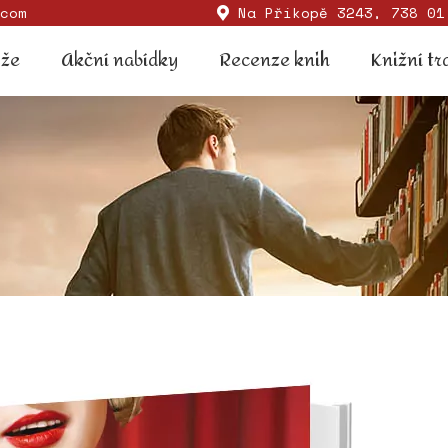
com
Na Příkopě 3243, 738 01
Soutěže
Akční nabídky
Recenze knih
Knižní
ěže
Akční nabídky
Recenze knih
Knižní tr