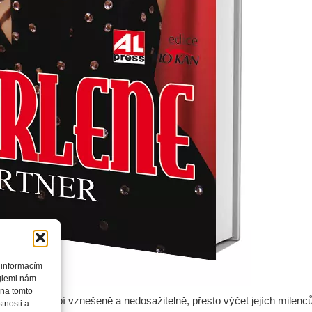
 informacím
ogiemi nám
 na tomto
ietrich působí vznešeně a nedosažitelně, přesto výčet jejích milenc
tnosti a