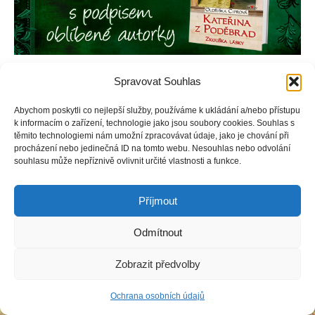
Spravovat Souhlas
Abychom poskytli co nejlepší služby, používáme k ukládání a/nebo přístupu
Copyright © Weiron Dynamics, s.r.o. |
Tvorba webových stránek
a
k informacím o zařízení, technologie jako jsou soubory cookies. Souhlas s
SEO
těmito technologiemi nám umožní zpracovávat údaje, jako je chování při
procházení nebo jedinečná ID na tomto webu. Nesouhlas nebo odvolání
souhlasu může nepříznivě ovlivnit určité vlastnosti a funkce.
Příjmout
Odmítnout
Zobrazit předvolby
Ochrana osobních údajů