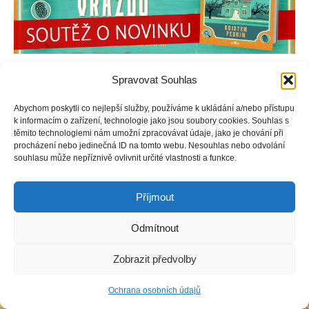
Spravovat Souhlas
Abychom poskytli co nejlepší služby, používáme k ukládání a/nebo přístupu
Copyright © Weiron Dynamics, s.r.o. |
Tvorba webových stránek
a
k informacím o zařízení, technologie jako jsou soubory cookies. Souhlas s
SEO
těmito technologiemi nám umožní zpracovávat údaje, jako je chování při
procházení nebo jedinečná ID na tomto webu. Nesouhlas nebo odvolání
souhlasu může nepříznivě ovlivnit určité vlastnosti a funkce.
Příjmout
Odmítnout
Zobrazit předvolby
Ochrana osobních údajů