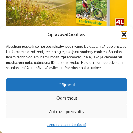
Spravovat Souhlas
Abychom poskytli co nejlepší služby, používáme k ukládání a/nebo přístupu
k informacím o zařízení, technologie jako jsou soubory cookies. Souhlas s
Copyright © Weiron Dynamics, s.r.o. |
Tvorba webových stránek
a
těmito technologiemi nám umožní zpracovávat údaje, jako je chování při
SEO
procházení nebo jedinečná ID na tomto webu. Nesouhlas nebo odvolání
souhlasu může nepříznivě ovlivnit určité vlastnosti a funkce.
Příjmout
Odmítnout
Zobrazit předvolby
Ochrana osobních údajů