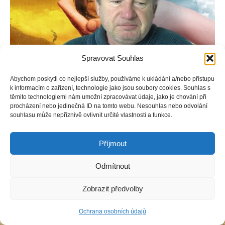
Spravovat Souhlas
Abychom poskytli co nejlepší služby, používáme k ukládání a/nebo přístupu
k informacím o zařízení, technologie jako jsou soubory cookies. Souhlas s
těmito technologiemi nám umožní zpracovávat údaje, jako je chování při
Copyright © Weiron Dynamics, s.r.o. |
Tvorba webových stránek
a
procházení nebo jedinečná ID na tomto webu. Nesouhlas nebo odvolání
SEO
souhlasu může nepříznivě ovlivnit určité vlastnosti a funkce.
Příjmout
Odmítnout
Zobrazit předvolby
Ochrana osobních údajů