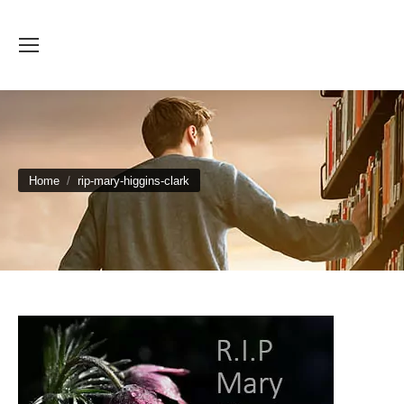
You are here:
Home
rip-mary-higgins-clark