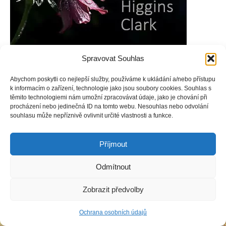
Spravovat Souhlas
Abychom poskytli co nejlepší služby, používáme k ukládání a/nebo přístupu
k informacím o zařízení, technologie jako jsou soubory cookies. Souhlas s
Copyright © Weiron Dynamics, s.r.o. |
Tvorba webových stránek
a
těmito technologiemi nám umožní zpracovávat údaje, jako je chování při
SEO
procházení nebo jedinečná ID na tomto webu. Nesouhlas nebo odvolání
souhlasu může nepříznivě ovlivnit určité vlastnosti a funkce.
Příjmout
Odmítnout
Zobrazit předvolby
Ochrana osobních údajů