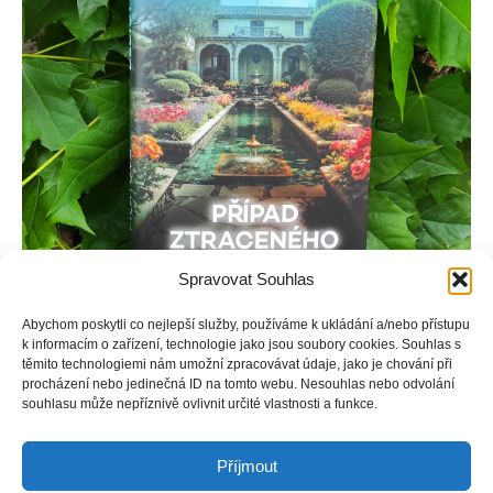
Spravovat Souhlas
Abychom poskytli co nejlepší služby, používáme k ukládání a/nebo přístupu
k informacím o zařízení, technologie jako jsou soubory cookies. Souhlas s
Ariana se vydává do Říma na pozvání své milované tety,
těmito technologiemi nám umožní zpracovávat údaje, jako je chování při
procházení nebo jedinečná ID na tomto webu. Nesouhlas nebo odvolání
která jí má odkázat svůj majetek. Cestou ale obdrží šokující
souhlasu může nepříznivě ovlivnit určité vlastnosti a funkce.
zprávu – teta zemřela a navzdory lékařské zprávě to vypadá,
že násilnou smrtí.
Příjmout