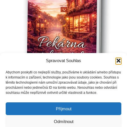
Spravovat Souhlas
Abychom poskytli co nejlepší služby, používáme k ukládání a/nebo přístupu
k informacím o zařízení, technologie jako jsou soubory cookies. Souhlas s
těmito technologiemi nám umožní zpracovávat údaje, jako je chování při
procházení nebo jedinečná ID na tomto webu. Nesouhlas nebo odvolání
Frankie si po těžkém rozvodu najde práci v malé pekárně.
souhlasu může nepříznivě ovlivnit určité vlastnosti a funkce.
Osud jí do cesty přivede Williama, který pracuje v nočním
klubu, kde mu ale hrozí problémy.
Příjmout
Odmítnout