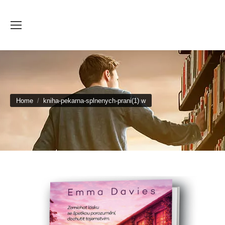
You are here:
Home
kniha-pekarna-splnenych-prani(1) w