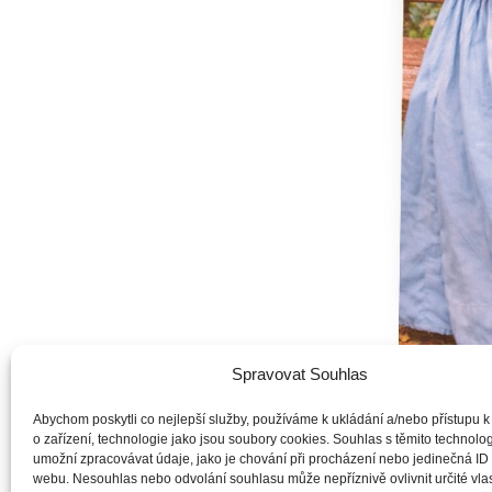
Spravovat Souhlas
Abychom poskytli co nejlepší služby, používáme k ukládání a/nebo přístupu k
o zařízení, technologie jako jsou soubory cookies. Souhlas s těmito technol
umožní zpracovávat údaje, jako je chování při procházení nebo jedinečná ID
Silný a pravdivý příběh o setkání dvou výjimečných 
webu. Nesouhlas nebo odvolání souhlasu může nepříznivě ovlivnit určité vlas