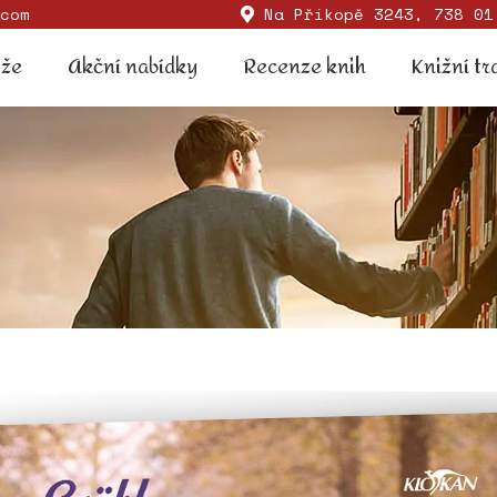
com
Na Příkopě 3243, 738 01
Soutěže
Akční nabídky
Recenze knih
Knižní
ěže
Akční nabídky
Recenze knih
Knižní tr