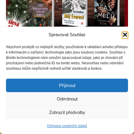
Spravovat Souhlas
Abychom poskytli co nejlepší služby, používáme k ukládání a/nebo přístupu
k informacím o zařízení, technologie jako jsou soubory cookies. Souhlas s
Copyright © Weiron Dynamics, s.r.o. |
Tvorba webových stránek
a
těmito technologiemi nám umožní zpracovávat údaje, jako je chování při
SEO
procházení nebo jedinečná ID na tomto webu. Nesouhlas nebo odvolání
souhlasu může nepříznivě ovlivnit určité vlastnosti a funkce.
Příjmout
Odmítnout
Zobrazit předvolby
Ochrana osobních údajů