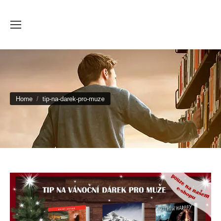
You are here:
Home
tip-na-darek-pro-muze