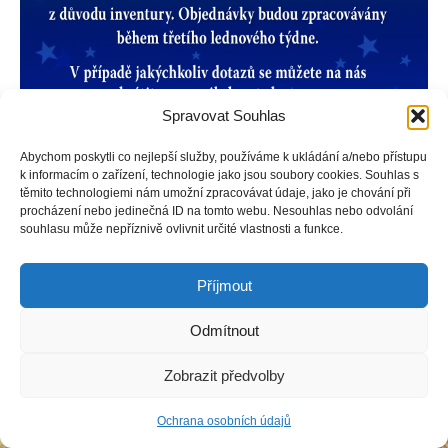
Spravovat Souhlas
Abychom poskytli co nejlepší služby, používáme k ukládání a/nebo přístupu
k informacím o zařízení, technologie jako jsou soubory cookies. Souhlas s
těmito technologiemi nám umožní zpracovávat údaje, jako je chování při
procházení nebo jedinečná ID na tomto webu. Nesouhlas nebo odvolání
Copyright © Weiron Dynamics, s.r.o. |
Tvorba webových stránek
a
souhlasu může nepříznivě ovlivnit určité vlastnosti a funkce.
SEO
Příjmout
Odmítnout
Zobrazit předvolby
Ochrana osobních údajů