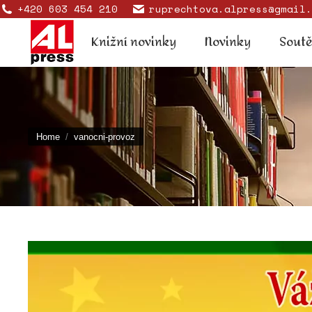
+420 603 454 210
ruprechtova.alpress@gmail.
Knižní novinky
Novinky
Knižní novinky
Novinky
Sout
You are here:
Home
vanocni-provoz