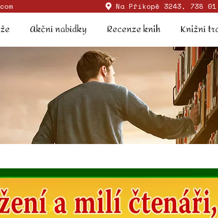
com
Na Příkopě 3243, 738 01
Soutěže
Akční nabídky
Recenze knih
Knižní
ěže
Akční nabídky
Recenze knih
Knižní tr