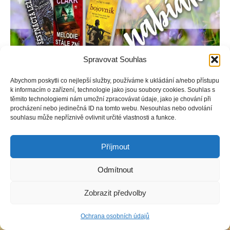
Spravovat Souhlas
Abychom poskytli co nejlepší služby, používáme k ukládání a/nebo přístupu
k informacím o zařízení, technologie jako jsou soubory cookies. Souhlas s
Copyright © Weiron Dynamics, s.r.o. |
Tvorba webových stránek
a
těmito technologiemi nám umožní zpracovávat údaje, jako je chování při
SEO
procházení nebo jedinečná ID na tomto webu. Nesouhlas nebo odvolání
souhlasu může nepříznivě ovlivnit určité vlastnosti a funkce.
Příjmout
Odmítnout
Zobrazit předvolby
Ochrana osobních údajů