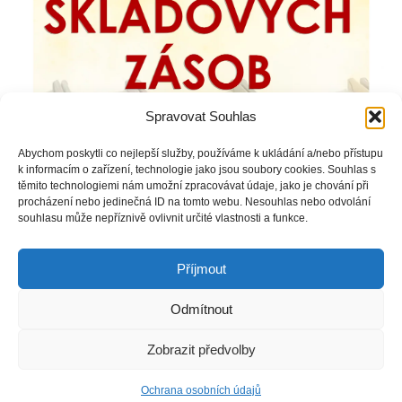
Spravovat Souhlas
Abychom poskytli co nejlepší služby, používáme k ukládání a/nebo přístupu
k informacím o zařízení, technologie jako jsou soubory cookies. Souhlas s
těmito technologiemi nám umožní zpracovávat údaje, jako je chování při
procházení nebo jedinečná ID na tomto webu. Nesouhlas nebo odvolání
souhlasu může nepříznivě ovlivnit určité vlastnosti a funkce.
Příjmout
Odmítnout
Copyright © Weiron Dynamics, s.r.o. |
Tvorba webových stránek
a
Zobrazit předvolby
SEO
Ochrana osobních údajů