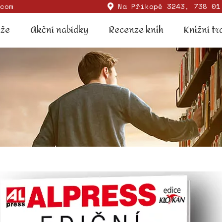
com
Na Příkopě 3243, 738 01
Soutěže
Akční nabídky
Recenze knih
Knižní
ěže
Akční nabídky
Recenze knih
Knižní tr