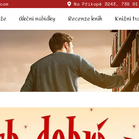
com
Na Příkopě 3243, 738 01
Soutěže
Akční nabídky
Recenze knih
Knižní
ěže
Akční nabídky
Recenze knih
Knižní tr