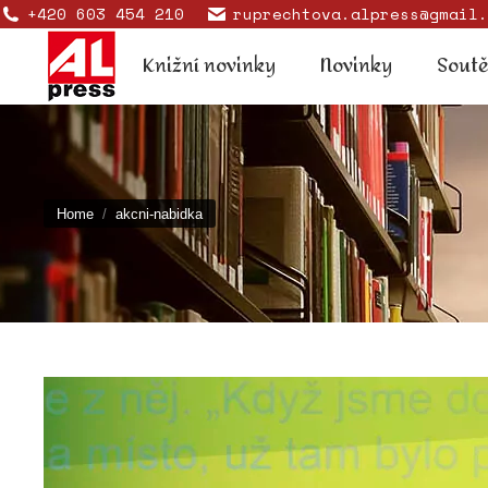
+420 603 454 210
ruprechtova.alpress@gmail.
Knižní novinky
Novinky
Knižní novinky
Novinky
Sout
You are here:
Home
akcni-nabidka