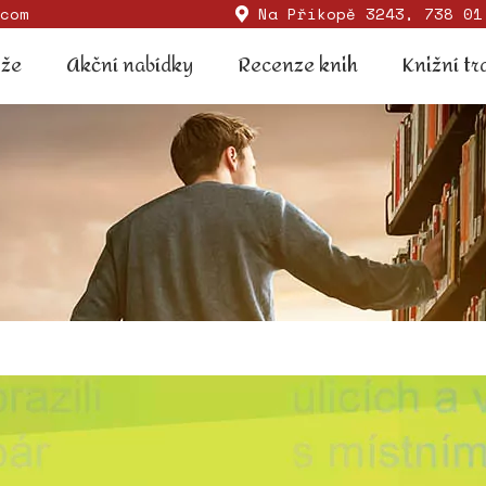
com
Na Příkopě 3243, 738 01
Soutěže
Akční nabídky
Recenze knih
Knižní
ěže
Akční nabídky
Recenze knih
Knižní tr