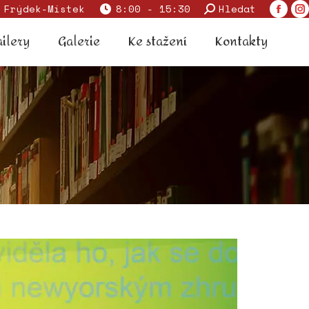
Search:
 Frýdek-Místek
8:00 - 15:30
Hledat
Faceb
I
 trailery
Galerie
Ke stažení
Kontakty
page
p
ailery
Galerie
Ke stažení
Kontakty
opens
o
in
in
new
n
windo
w